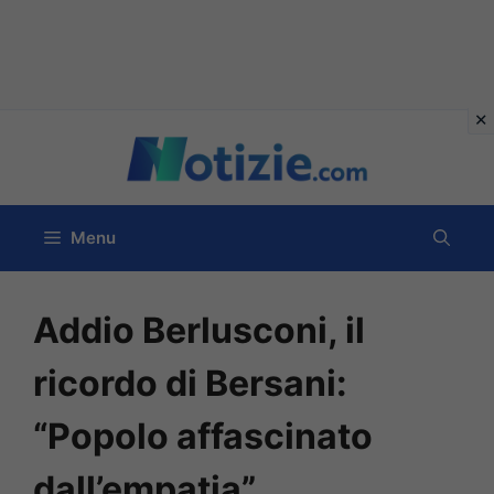
Vai
al
contenuto
Menu
Addio Berlusconi, il
ricordo di Bersani:
“Popolo affascinato
dall’empatia”