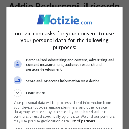
Addio Berlusconi, il ricordo
di Bersani: “Personalità
non riproducibile”
notizie.com asks for your consent to use
your personal data for the following
purposes:
Per Bersani non ci sono dubbi: Berlusconi
era inimitabile. Difficile che qualcun altro
Personalised advertising and content, advertising and
content measurement, audience research and
possa diventare come lui in
futuro
. Come
services development
riportato in precedenza gli aveva
Store and/or access information on a device
riconosciuto il dono dell’empatia. Queste
Learn more
sono alcune delle sue parole a riguardo:
Your personal data will be processed and information from
your device (cookies, unique identifiers, and other device
“
Insieme agli interessi che lui certamente
data) may be stored by, accessed by and shared with 319
partners, or used specifically by this site. We and our partners
rappresentava c’è un elemento di mistero,
may use precise geolocation data.
List of partners.