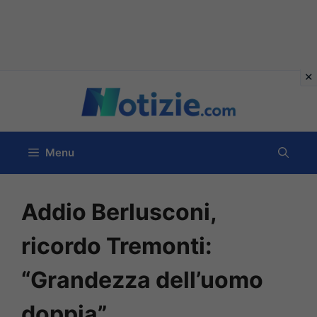
Vai
al
contenuto
Menu
Addio Berlusconi,
ricordo Tremonti:
“Grandezza dell’uomo
doppia”