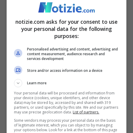
merci, i beni hanno cominciato a vederli
sullo schermo
”.
notizie.com asks for your consent to use
your personal data for the following
purposes:
Addio Berlusconi, il ricordo
Personalised advertising and content, advertising and
di Tremonti: “Ha cambiato
content measurement, audience research and
services development
tutto”
Store and/or access information on a device
Una persona che ha inevitabilmente
Learn more
Your personal data will be processed and information from
cambiato il Paese
. Sotto ogni punto di
your device (cookies, unique identifiers, and other device
data) may be stored by, accessed by and shared with 319
vista. Ne è consapevole lo stesso
partners, or used specifically by this site. We and our partners
may use precise geolocation data.
List of partners.
Tremonti: “
Dato l’impatto che la televisione
Some vendors may process your personal data on the basis
of legitimate interest, which you can object to by managing
aveva sul pubblico, per la media industria
your options below. Look for a link at the bottom of this page