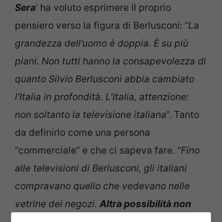
Sera
‘ ha voluto esprimere il proprio
pensiero verso la figura di Berlusconi: “
La
grandezza dell’uomo è doppia. È su più
piani. Non tutti hanno la consapevolezza di
quanto Silvio Berlusconi abbia cambiato
l’Italia in profondità. L’Italia, attenzione:
non soltanto la televisione italiana
”. Tanto
da definirlo come una persona
“commerciale” e che ci sapeva fare. “
Fino
alle televisioni di Berlusconi, gli italiani
compravano quello che vedevano nelle
vetrine dei negozi.
Altra possibilità non
c’era.
Con le televisioni commerciali, le