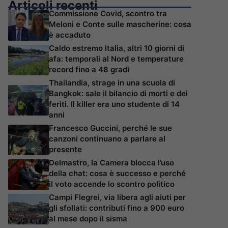
Articoli recenti
Commissione Covid, scontro tra
Meloni e Conte sulle mascherine: cosa
è accaduto
Caldo estremo Italia, altri 10 giorni di
afa: temporali al Nord e temperature
record fino a 48 gradi
Thailandia, strage in una scuola di
Bangkok: sale il bilancio di morti e dei
feriti. Il killer era uno studente di 14
anni
Francesco Guccini, perché le sue
canzoni continuano a parlare al
presente
Delmastro, la Camera blocca l’uso
della chat: cosa è successo e perché
il voto accende lo scontro politico
Campi Flegrei, via libera agli aiuti per
gli sfollati: contributi fino a 900 euro
al mese dopo il sisma