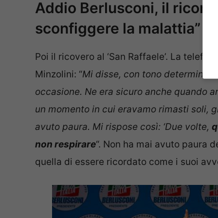
Addio Berlusconi, il ricord
sconfiggere la malattia”
Poi il ricovero al ‘San Raffaele’. La telefo
Minzolini: “
Mi disse, con tono determinato,
occasione. Ne era sicuro anche quando and
un momento in cui eravamo rimasti soli, g
avuto paura. Mi rispose così: ‘Due volte,
q
non respirare
“. Non ha mai avuto paura d
quella di essere ricordato come i suoi avv