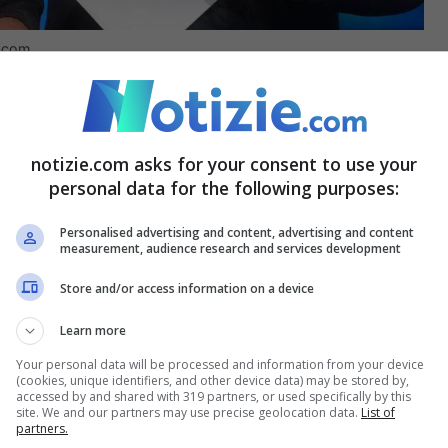
e.com
re che è finita
un’era
.
Un’epoca
. Ed è proprio
ato, in più di una occasione, il fatto che
notizie.com asks for your consent to use your
 che hanno scritto un pezzo di storia
personal data for the following purposes:
 non ci sono dubbi a riguardo: “
L’Italia degli
Personalised advertising and content, advertising and content
measurement, audience research and services development
l Cavaliere. È
un dato che nessuno può
mmaginare
un’Italia senza il Cavaliere
. Il Paese
Store and/or access information on a device
oni ha dato molto al Paese
“. Ribadisce che
Learn more
i solamente nella politica, ma anche: nello
Your personal data will be processed and information from your device
(cookies, unique identifiers, and other device data) may be stored by,
altro.
accessed by and shared with 319 partners, or used specifically by this
site. We and our partners may use precise geolocation data.
List of
partners.