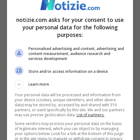
Migranti, Piantedosi:
“Primi rallentamenti nelle
notizie.com asks for your consent to use
your personal data for the following
partenza dalla Tunisia”
purposes:
Sulla questione dei migranti il ministro ha
Personalised advertising and content, advertising and
content measurement, audience research and
continuato dicendo: “
In questo momento la
services development
Tunisia è considerata un Paese terzo
Store and/or access information on a device
sicuro da provvedimenti e atti ufficiali
Learn more
italiani. Quali sono altri Paese che possono
Your personal data will be processed and information from
your device (cookies, unique identifiers, and other device
ricevere in sicurezza i migranti respinti
data) may be stored by, accessed by and shared with 319
partners, or used specifically by this site. We and our partners
dall’Europa? La
Farnesina
ha già una lista
may use precise geolocation data.
List of partners.
Some vendors may process your personal data on the basis
di Stato terzi sicuri.
Soprattutto in Africa e
of legitimate interest, which you can object to by managing
your options below. Look for a link at the bottom of this page
Senegal ed anche nei Balcani
“. Sul prestito
or in the site menu to manage or withdraw consent in privacy