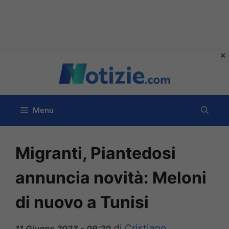
Vai
al
contenuto
Menu
Migranti, Piantedosi
annuncia novità: Meloni
di nuovo a Tunisi
di
Cristiano
11 Giugno 2023 - 09:20