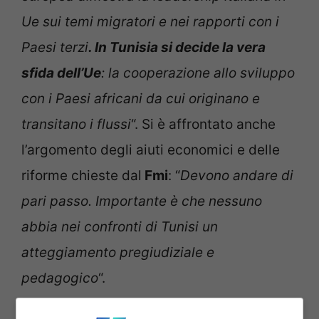
Ue sui temi migratori e nei rapporti con i
Paesi terzi
. In Tunisia si decide la vera
sfida dell’Ue
: la cooperazione allo sviluppo
con i Paesi africani da cui originano e
transitano i flussi
“. Si è affrontato anche
l’argomento degli aiuti economici e delle
riforme chieste dal
Fmi
: “
Devono andare di
pari passo. Importante è che nessuno
abbia nei confronti di Tunisi un
atteggiamento pregiudiziale e
pedagogico
“.