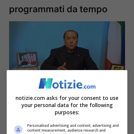
programmati da tempo
Il presidente e leader di Forza Italia Silvio Berlusconi (Ansa
notizie.com asks for your consent to use
Notizie.com)
your personal data for the following
purposes:
E così, il
leader di Forza Italia
, suscitando
Personalised advertising and content, advertising and
un po’ di preoccupazione tra i suoi
content measurement, audience research and