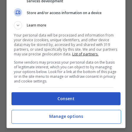
services development
fedelissimi, è tornato in ospedale dopo non
Store and/or access information on a device
meno di tre settimane dalle dimissioni. Da
Learn more
non dimenticare che il 5 aprile del 2023
Your personal data will be processed and information from
Silvio Berlusconi
era stato ricoverato e la
your device (cookies, unique identifiers, and other device
data) may be stored by, accessed by and shared with 319
sua situazione non era proprio
partners, or used specifically by this site. We and our partners
may use precise geolocation data.
List of partners.
semplicissima. A spiegare il tutto un
Some vendors may process your personal data on the basis
of legitimate interest, which you can object to by managing
comunicato del Professor
Zangrillo
: “
Il
your options below. Look for a link at the bottom of this page
or in the site menu to manage or withdraw consent in privacy
Presidente
Silvio Berlusconi
è attualmente
and cookie settings.
ricoverato all’Ospedale San Raffaele per
Consent
l’esecuzione di accertamenti programmati
in relazione alla nota patologia
Manage options
ematologica.
L’anticipazione, ad oggi, di