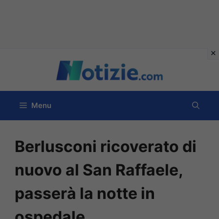
Vai
al
contenuto
Menu
Berlusconi ricoverato di
nuovo al San Raffaele,
passerà la notte in
ospedale