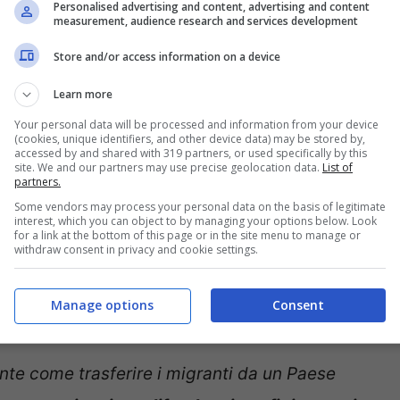
Personalised advertising and content, advertising and content
measurement, audience research and services development
Store and/or access information on a device
Learn more
Your personal data will be processed and information from your device
o con Scholz – Notizie.com – © Ansa
(cookies, unique identifiers, and other device data) may be stored by,
accessed by and shared with 319 partners, or used specifically by this
site. We and our partners may use precise geolocation data.
List of
partners.
m24
, il premier Meloni ha ribadito che è
Some vendors may process your personal data on the basis of legitimate
granti e asilo
. Io penso che in vista del
interest, which you can object to by managing your options below. Look
for a link at the bottom of this page or in the site menu to manage or
withdraw consent in privacy and cookie settings.
 un quadro più generale e soprattutto
celliere Scholz, inoltre, abbiamo parlato di
Manage options
Consent
alvare vite nel Mediterraneo
“.
te come trasferire i migranti da un Paese