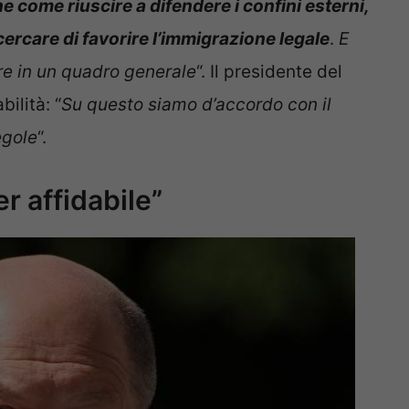
 come riuscire a difendere i confini esterni,
 cercare di favorire l’immigrazione legale
.
E
re in un quadro generale
“. Il presidente del
ilità: “
Su questo siamo d’accordo con il
egole
“.
er affidabile”