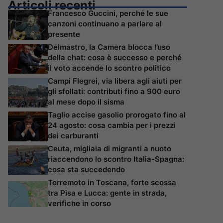
Articoli recenti
Francesco Guccini, perché le sue
canzoni continuano a parlare al
presente
Delmastro, la Camera blocca l’uso
della chat: cosa è successo e perché
il voto accende lo scontro politico
Campi Flegrei, via libera agli aiuti per
gli sfollati: contributi fino a 900 euro
al mese dopo il sisma
Taglio accise gasolio prorogato fino al
24 agosto: cosa cambia per i prezzi
dei carburanti
Ceuta, migliaia di migranti a nuoto
riaccendono lo scontro Italia-Spagna:
cosa sta succedendo
Terremoto in Toscana, forte scossa
tra Pisa e Lucca: gente in strada,
verifiche in corso