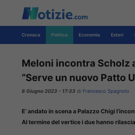
Vai
al
contenuto
Cronaca
Politica
Economia
Esteri
Meloni incontra Scholz a
“Serve un nuovo Patto U
8 Giugno 2023 - 17:33
di
Francesco Spagnolo
E’ andato in scena a Palazzo Chigi l’incont
Al termine del vertice i due hanno rilasci