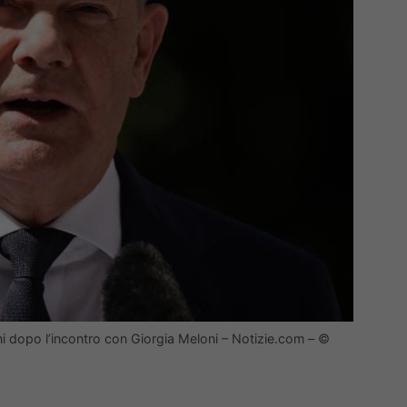
ioni dopo l’incontro con Giorgia Meloni – Notizie.com – ©