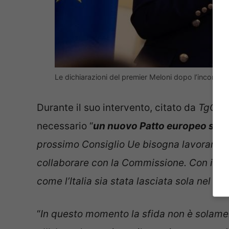
Le dichiarazioni del premier Meloni dopo l’incontr
Durante il suo intervento, citato da
TgCo
necessario “
un nuovo Patto europeo su mi
prossimo Consiglio Ue bisogna lavorare in
collaborare con la Commissione. Con il can
come l’Italia sia stata lasciata sola nel s
“
In questo momento la sfida non è solamen