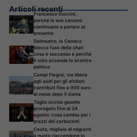
Articoli recenti
Francesco Guccini,
perché le sue canzoni
continuano a parlare al
presente
Delmastro, la Camera
blocca l’uso della chat:
cosa è successo e perché
il voto accende lo scontro
politico
Campi Flegrei, via libera
agli aiuti per gli sfollati:
contributi fino a 900 euro
al mese dopo il sisma
Taglio accise gasolio
prorogato fino al 24
agosto: cosa cambia per i
prezzi dei carburanti
Ceuta, migliaia di migranti
a nuoto riaccendono lo