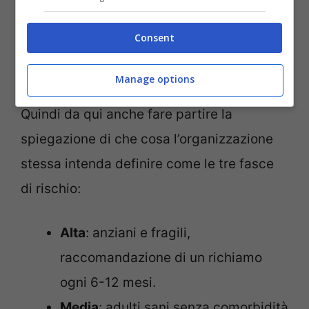
Consent
Vaccino Covid, Notizie.com
Manage options
Quindi da qui anche fare partire la
spiegazione di che cosa l’organizzazione
stessa intenda definire come le tre fasce
di rischio:
Alta
: anziani e fragili,
raccomandazione di un richiamo
ogni 6-12 mesi.
Media
: adulti sani senza comorbidità