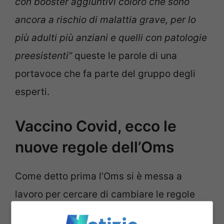
con booster aggiuntivi coloro che sono
ancora a rischio di malattia grave, per lo
più adulti più anziani e quelli con patologie
preesistenti”
queste le parole di una
portavoce che fa parte del gruppo degli
esperti.
Vaccino Covid, ecco le
nuove regole dell’Oms
Come detto prima l’Oms si è messa a
lavoro per cercare di cambiare le regole
che riguardano il vaccino da Covid,