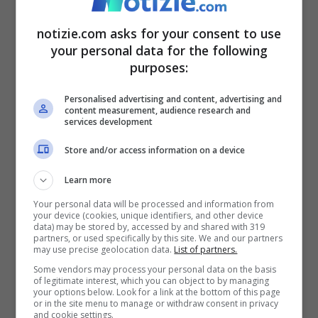
partendo dal presupposto che il tutto vada
notizie.com asks for your consent to use
regolato in base alla condizione presenti
your personal data for the following
nei vari Stati, ma tanto per cominciare ha
purposes:
deciso di dividere la popolazione in tre
Personalised advertising and content, advertising and
fasce di rischio: alto, medio e basso,
content measurement, audience research and
services development
delineando delle specifiche
Store and/or access information on a device
raccomandazioni sui vaccini contro il
Learn more
Covid per ogni singolo gruppo.
Your personal data will be processed and information from
your device (cookies, unique identifiers, and other device
data) may be stored by, accessed by and shared with 319
partners, or used specifically by this site. We and our partners
may use precise geolocation data.
List of partners.
Some vendors may process your personal data on the basis
of legitimate interest, which you can object to by managing
your options below. Look for a link at the bottom of this page
or in the site menu to manage or withdraw consent in privacy
and cookie settings.