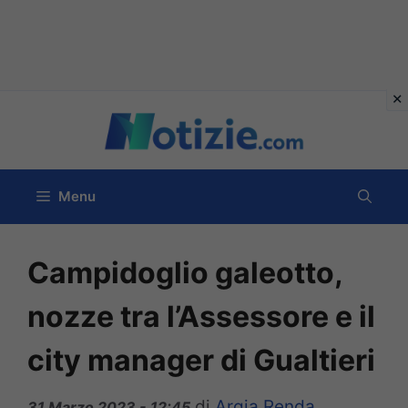
Vai
al
contenuto
Menu
Campidoglio galeotto,
nozze tra l’Assessore e il
city manager di Gualtieri
di
Argia Renda
31 Marzo 2023 - 12:45