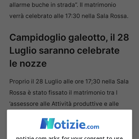
allarme buche in strada”. Il matrimonio
verrà celebrato alle 17:30 nella Sala Rossa.
Campidoglio galeotto, il 28
Luglio saranno celebrate
le nozze
Proprio il 28 Luglio alle ore 17;30 nella Sala
Rossa è stato fissato il matrimonio tra l
’assessore alle Attività produttive e alle
Pari opportunità Monica Lucarelli e Paolo
Aielli direttore generale e city manager del
Comune, nonché braccio destro del
notizie.com asks for your consent to use