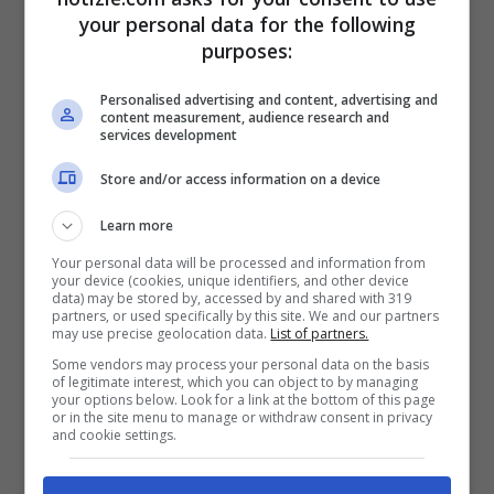
your personal data for the following
sindaco Roberto Gualtieri.
I due
purposes:
dovrebbero far suggellare la loro unione
Personalised advertising and content, advertising and
proprio dal Primo Cittadino che in genere
content measurement, audience research and
services development
si è sempre mostrato molto restio a
Store and/or access information on a device
celebrare dei matrimonio, ma che in
Learn more
questo caso potrebbe fare una piccola
Your personal data will be processed and information from
eccezione.
your device (cookies, unique identifiers, and other device
data) may be stored by, accessed by and shared with 319
partners, or used specifically by this site. We and our partners
may use precise geolocation data.
List of partners.
Some vendors may process your personal data on the basis
of legitimate interest, which you can object to by managing
your options below. Look for a link at the bottom of this page
or in the site menu to manage or withdraw consent in privacy
and cookie settings.