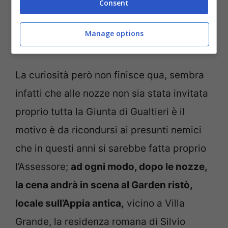
Consent
Manage options
Paolo Aielli, foto fonte Ansa Notizie.com
La curiosità però non finisce qua, sembra
infatti che alle nozze non sia stata invitata
proprio tutta la Giunta di Gualtieri è il
motivo è da ricondursi ai presunti nemici
che in questi anni si sarebbe fatta proprio
l’Assessore;
ad ogni modo, dopo le nozze,
la cena andrà in scena al Garden ristò,
locale sull’Appia antica,
vicino a Villa
Grande, la residenza romana di Silvio