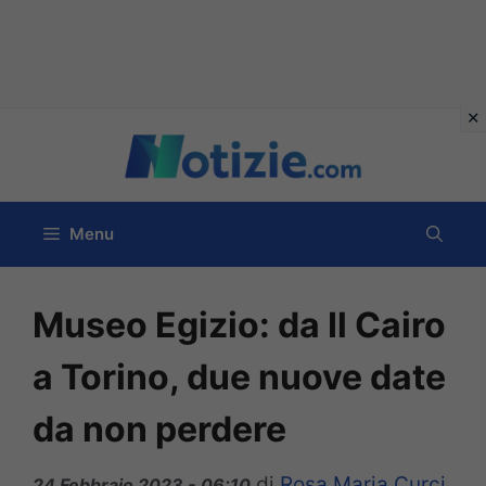
Vai
al
contenuto
Menu
Museo Egizio: da Il Cairo
a Torino, due nuove date
da non perdere
di
Rosa Maria Curci
24 Febbraio 2023 - 06:10