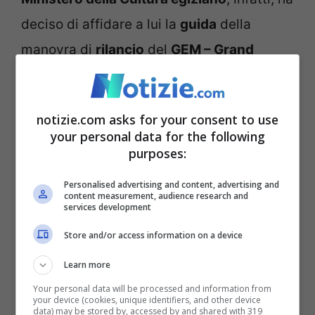
deciso di affidare a lui la
guida
della
manovra di
rilancio
del
GEM – Grand
Egyptian Museum –
il
primo museo di
archeologia egizia al mondo
e di tutti gli
notizie.com asks for your consent to use
altri ad esso strettamente collegati. L’asse
your personal data for the following
diretta che parte da piazza Tahir – sede
purposes:
del
Museo Egizio de Il Cairo
appunto – e si
Personalised advertising and content, advertising and
content measurement, audience research and
collega a
Torino
, coinvolgerà altri poli
services development
museali importanti quali
Londra, Berlino,
Store and/or access information on a device
Leiden e Parigi
.
Learn more
Your personal data will be processed and information from
Questo ambizioso
progetto
– spiega Greco
your device (cookies, unique identifiers, and other device
data) may be stored by, accessed by and shared with 319