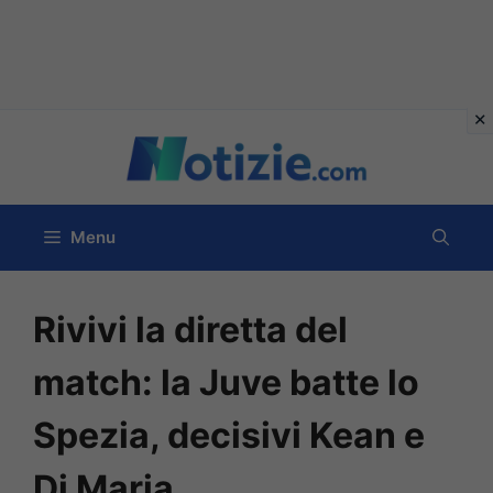
Vai
al
contenuto
Menu
Rivivi la diretta del
match: la Juve batte lo
Spezia, decisivi Kean e
Di Maria