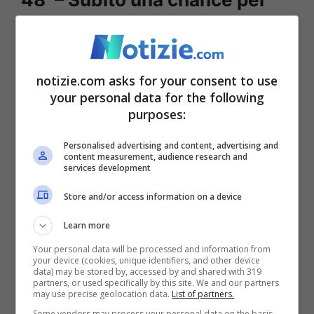
Kean
Nella ripresa la Juventus ha subito una
notizie.com asks for your consent to use
grande occasione: ancora un cross dalla
your personal data for the following
purposes:
sinistra per Kean, che questa volta ci prova
con la testa, ma la mira è imprecisa.
Personalised advertising and content, advertising and
content measurement, audience research and
services development
46′ – Si riparte con due cambi
Store and/or access information on a device
Si riparte con due cambi nella Juventus:
Learn more
fuori Cuadrado e Paredes, dentro De
Your personal data will be processed and information from
your device (cookies, unique identifiers, and other device
data) may be stored by, accessed by and shared with 319
Sciglio e Fagioli.
partners, or used specifically by this site. We and our partners
may use precise geolocation data.
List of partners.
Some vendors may process your personal data on the basis