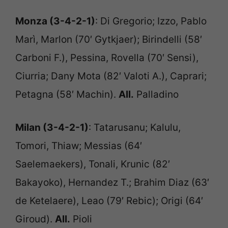
Monza (3-4-2-1)
: Di Gregorio; Izzo, Pablo
Marì, Marlon (70′ Gytkjaer); Birindelli (58′
Carboni F.), Pessina, Rovella (70′ Sensi),
Ciurria; Dany Mota (82′ Valoti A.), Caprari;
Petagna (58′ Machin).
All.
Palladino
Milan (3-4-2-1)
: Tatarusanu; Kalulu,
Tomori, Thiaw; Messias (64′
Saelemaekers), Tonali, Krunic (82′
Bakayoko), Hernandez T.; Brahim Diaz (63′
de Ketelaere), Leao (79′ Rebic); Origi (64′
Giroud).
All.
Pioli