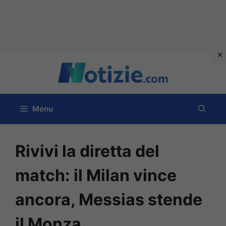
Vai
al
contenuto
Menu
Rivivi la diretta del
match: il Milan vince
ancora, Messias stende
il Monza