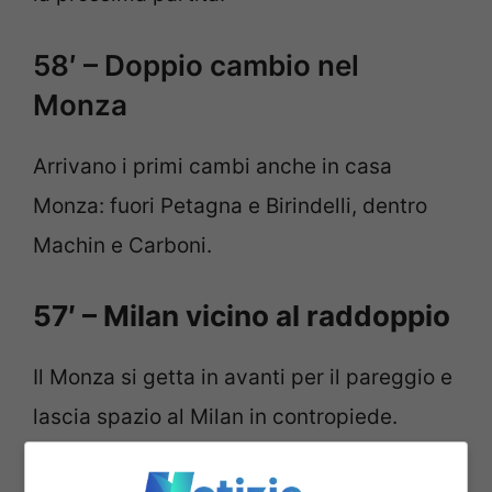
58′ – Doppio cambio nel
Monza
Arrivano i primi cambi anche in casa
Monza: fuori Petagna e Birindelli, dentro
Machin e Carboni.
57′ – Milan vicino al raddoppio
Il Monza si getta in avanti per il pareggio e
lascia spazio al Milan in contropiede.
Hernandez ne approfitta per entrare in