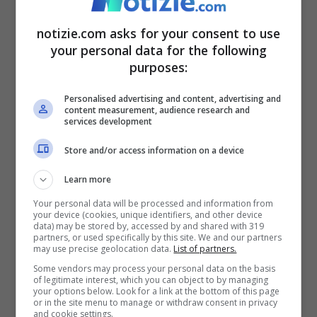
area di rigore, ma davanti a Di Gregorio
non inquadra la porta.
notizie.com asks for your consent to use
your personal data for the following
purposes:
54′ – Ammonito Birindelli
Personalised advertising and content, advertising and
content measurement, audience research and
Il primo giallo nella ripresa è per Birindelli,
services development
che si prende l’ammonizione per una
Store and/or access information on a device
simulazione. Il giocatore salterà la
Learn more
prossima sfida di campionato perché
Your personal data will be processed and information from
diffidato.
your device (cookies, unique identifiers, and other device
data) may be stored by, accessed by and shared with 319
partners, or used specifically by this site. We and our partners
may use precise geolocation data.
List of partners.
53′ – Grande occasione per
Some vendors may process your personal data on the basis
of legitimate interest, which you can object to by managing
Petagna
your options below. Look for a link at the bottom of this page
or in the site menu to manage or withdraw consent in privacy
and cookie settings.