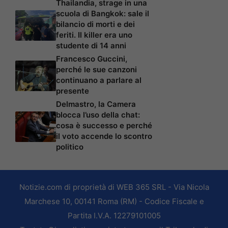
Thailandia, strage in una
scuola di Bangkok: sale il
bilancio di morti e dei
feriti. Il killer era uno
studente di 14 anni
Francesco Guccini,
perché le sue canzoni
continuano a parlare al
presente
Delmastro, la Camera
blocca l’uso della chat:
cosa è successo e perché
il voto accende lo scontro
politico
Notizie.com di proprietà di WEB 365 SRL - Via Nicola
Marchese 10, 00141 Roma (RM) - Codice Fiscale e
Partita I.V.A. 12279101005