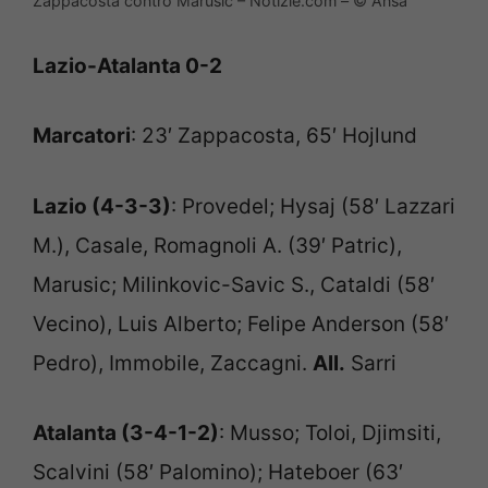
Zappacosta contro Marusic – Notizie.com – © Ansa
Lazio-Atalanta 0-2
Marcatori
: 23′ Zappacosta, 65′ Hojlund
Lazio (4-3-3)
: Provedel; Hysaj (58′ Lazzari
M.), Casale, Romagnoli A. (39′ Patric),
Marusic; Milinkovic-Savic S., Cataldi (58′
Vecino), Luis Alberto; Felipe Anderson (58′
Pedro), Immobile, Zaccagni.
All.
Sarri
Atalanta (3-4-1-2)
: Musso; Toloi, Djimsiti,
Scalvini (58′ Palomino); Hateboer (63′