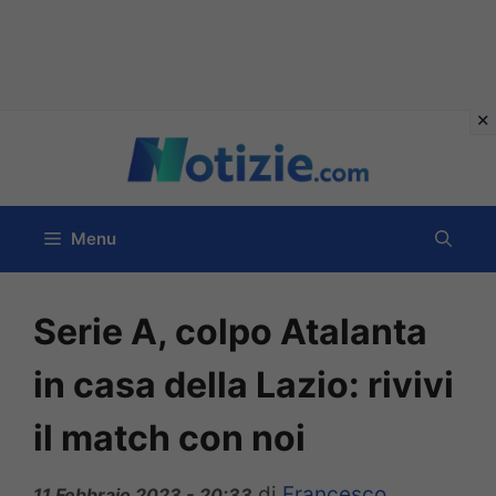
Vai
al
contenuto
Menu
Serie A, colpo Atalanta
in casa della Lazio: rivivi
il match con noi
di
Francesco
11 Febbraio 2023 - 20:33