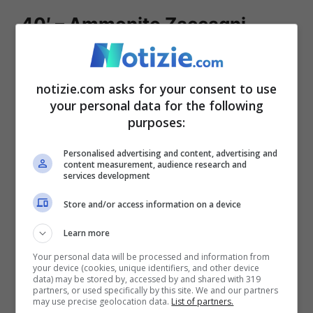
40′ – Ammonito Zaccagni
Giallo per Zaccagni per un fallo su
Hateboer.
notizie.com asks for your consent to use
your personal data for the following
purposes:
39′ – Cambio nella Lazio
Personalised advertising and content, advertising and
content measurement, audience research and
Primo cambio in casa Lazio: esce
services development
Romagnoli per infortunio, dentro Patric.
Store and/or access information on a device
Learn more
35′ – Occasione per Hojlund
Your personal data will be processed and information from
your device (cookies, unique identifiers, and other device
data) may be stored by, accessed by and shared with 319
Hojlund si mette in proprio e calcia con il
partners, or used specifically by this site. We and our partners
may use precise geolocation data.
List of partners.
destro, palla di poco fuori.