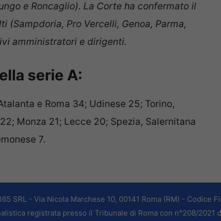
lungo e Roncaglio). La Corte ha confermato il
olti (Sampdoria, Pro Vercelli, Genoa, Parma,
ivi amministratori e dirigenti.
lla serie A:
, Atalanta e Roma 34; Udinese 25; Torino,
22; Monza 21; Lecce 20; Spezia, Salernitana
emonese 7.
365 SRL - Via Nicola Marchese 10, 00141 Roma (RM) - Codice Fis
alistica registrata presso il Tribunale di Roma con n°208/2021 