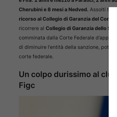
e Fifa:
2 anni e mezzo a Paratici, 2 anni a
Cherubini e 8 mesi a Nedved.
Assolti tutti
ricorso al Collegio di Garanzia del Coni
. 
ricorrere al
Collegio di Garanzia dello Spo
comminata dalla Corte Federale d’appello de
di diminuire l’entità della sanzione, potrà
corte federale.
Un colpo durissimo al club
Figc