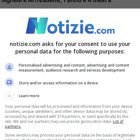
d Agnelli e Arrivabene, 1 anno e 4 mesi a
 gli altri otto club.
La Juve presenterà ora
La
Juve
adesso ha un mese di tempo per
rt del Coni
contro la penalizzazione di 1
5 punti
notizie.com asks for your consent to use your
lla Figc. Il collegio però non ha la possibilità
personal data for the following purposes:
 solo confermare o cancellare il verdetto della
Personalised advertising and content, advertising and content
measurement, audience research and services development
Store and/or access information on a device
 bianconero da parte della
Learn more
Your personal data will be processed and information from your device
(cookies, unique identifiers, and other device data) may be stored by,
accessed by and shared with 319 partners, or used specifically by this
site. We and our partners may use precise geolocation data.
List of
partners.
Some vendors may process your personal data on the basis of legitimate