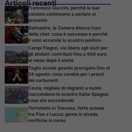
Articoli recenti
Francesco Guccini, perché le sue
canzoni continuano a parlare al
presente
Delmastro, la Camera blocca l’uso
della chat: cosa è successo e perché
il voto accende lo scontro politico
Campi Flegrei, via libera agli aiuti per
gli sfollati: contributi fino a 900 euro
al mese dopo il sisma
Taglio accise gasolio prorogato fino al
24 agosto: cosa cambia per i prezzi
dei carburanti
Ceuta, migliaia di migranti a nuoto
riaccendono lo scontro Italia-Spagna:
cosa sta succedendo
Terremoto in Toscana, forte scossa
tra Pisa e Lucca: gente in strada,
verifiche in corso