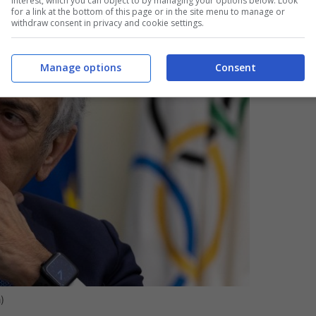
interest, which you can object to by managing your options below. Look
for a link at the bottom of this page or in the site menu to manage or
withdraw consent in privacy and cookie settings.
Manage options
Consent
)