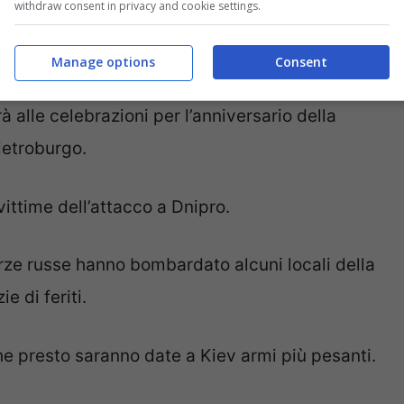
withdraw consent in privacy and cookie settings.
 un silenzio codardo
“.
Manage options
Consent
à alle celebrazioni per l’anniversario della
ietroburgo.
e vittime dell’attacco a Dnipro.
rze russe hanno bombardato alcuni locali della
 di feriti.
e presto saranno date a Kiev armi più pesanti.