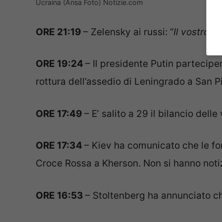
Ucraina (Ansa Foto) Notizie.com
ORE 21:19
– Zelensky ai russi: “
Il vostro è
ORE 19:24
– Il presidente Putin parteciper
rottura dell’assedio di Leningrado a San P
ORE 17:49
– E’ salito a 29 il bilancio dell
ORE 17:34
– Kiev ha comunicato che le fo
Croce Rossa a Kherson. Non si hanno notizie
ORE 16:53
– Stoltenberg ha annunciato ch