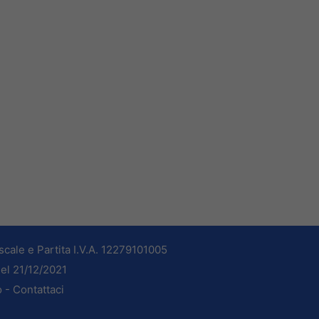
cale e Partita I.V.A. 12279101005
del 21/12/2021
o -
Contattaci