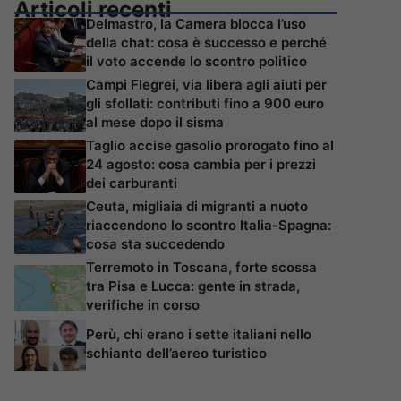
Articoli recenti
Delmastro, la Camera blocca l’uso
della chat: cosa è successo e perché
il voto accende lo scontro politico
Campi Flegrei, via libera agli aiuti per
gli sfollati: contributi fino a 900 euro
al mese dopo il sisma
Taglio accise gasolio prorogato fino al
24 agosto: cosa cambia per i prezzi
dei carburanti
Ceuta, migliaia di migranti a nuoto
riaccendono lo scontro Italia-Spagna:
cosa sta succedendo
Terremoto in Toscana, forte scossa
tra Pisa e Lucca: gente in strada,
verifiche in corso
Perù, chi erano i sette italiani nello
schianto dell’aereo turistico