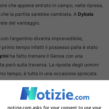
iatore che appena entrato in campo, nella ripresa,
 che la partita sarebbe cambiata. A
Dybala
rete del vantaggio.
con l’argentino diventa imprevedibile,
primo tempo infatti il possesso palla è stato
grini
ha fatto tremare il Genoa con una
a però sulla traversa. La riposta degli uomini
rimo tempo, è tutta in una occasione sprecata
 differenza di Gilardino, che presenta però una
anchina le risorse per dare maggiore qualità
notizie.com asks for your consent to use your