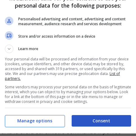
personal data for the following purposes:
ende il posto di
Pellegrini
, e la musica cambia
na squadra pericolosissima e decisa a strappare
Personalised advertising and content, advertising and content
measurement, audience research and services development
Store and/or access information on a device
Learn more
Your personal data will be processed and information from your device
(cookies, unique identifiers, and other device data) may be stored by,
o e una conclusione che fa la barba al palo.
accessed by and shared with 319 partners, or used specifically by this
site. We and our partners may use precise geolocation data.
List of
partners.
d indietreggiare e in pochi minuti prima
Zaniolo
,
Some vendors may process your personal data on the basis of legitimate
la difesa ligure. Le azioni pericolose nascono
interest, which you can object to by managing your options below. Look
for a link at the bottom of this page or in the site menu to manage or
nnescare
Abraham
ma poi decide di mettersi in
withdraw consent in privacy and cookie settings.
ia gemma per deliziare l’Olimpico.
Manage options
Consent
porta la sfera sul sinistro seminando il panico