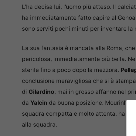
L’ha decisa lui, l’uomo più atteso. Il calc
ha immediatamente fatto capire al Genoa
sono serviti pochi minuti per inventare la 
La sua fantasia è mancata alla Roma, che 
pericolosa, immediatamente più bella. Nel 
sterile fino a poco dopo la mezzora.
Pelle
conclusione meravigliosa che si è stampat
di
Gilardino
, mai in grosso affanno nel p
da
Yalcin
da buona posizione. Mourinho, a
squadra compatta e molto attenta, ha in p
alla squadra.