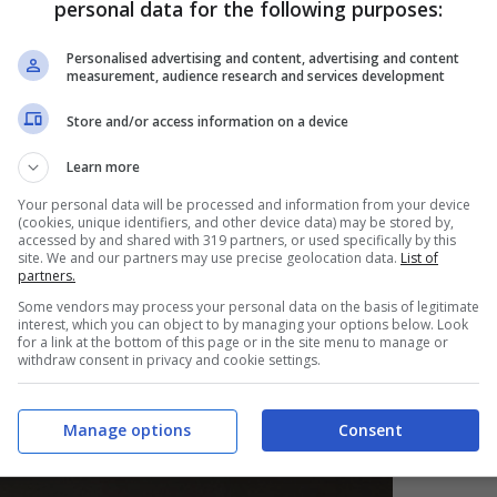
personal data for the following purposes:
York) e della nazionale inglese Andy Cole
.
Personalised advertising and content, advertising and content
measurement, audience research and services development
Andy Cole
Store and/or access information on a device
Learn more
’ex attaccante dell’Inghilterra, che dopo aver
Your personal data will be processed and information from your device
i intervenire,
elencando il suo curriculum a chi
(cookies, unique identifiers, and other device data) may be stored by,
accessed by and shared with 319 partners, or used specifically by this
ono sicuro di dove sia iniziata questa
site. We and our partners may use precise geolocation data.
List of
partners.
 feste… Sono felicemente in pensione. Cinque
Some vendors may process your personal data on the basis of legitimate
interest, which you can object to by managing your options below. Look
di Lega, una Champions League, una Scarpa
for a link at the bottom of this page or in the site menu to manage or
withdraw consent in privacy and cookie settings.
l in Premier League, di cui uno su rigore. La
Manage options
Consent