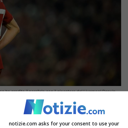
n ha gradito il parallelo con il giocatore del Liverpool Darwin
o ad
alcuni confronti con il passato, in
notizie.com asks for your consent to use your
r United (indimenticabile il duo d’attacco dei