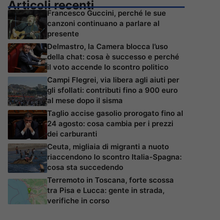
Articoli recenti
Francesco Guccini, perché le sue
canzoni continuano a parlare al
presente
Delmastro, la Camera blocca l’uso
della chat: cosa è successo e perché
il voto accende lo scontro politico
Campi Flegrei, via libera agli aiuti per
gli sfollati: contributi fino a 900 euro
al mese dopo il sisma
Taglio accise gasolio prorogato fino al
24 agosto: cosa cambia per i prezzi
dei carburanti
Ceuta, migliaia di migranti a nuoto
riaccendono lo scontro Italia-Spagna:
cosa sta succedendo
Terremoto in Toscana, forte scossa
tra Pisa e Lucca: gente in strada,
verifiche in corso