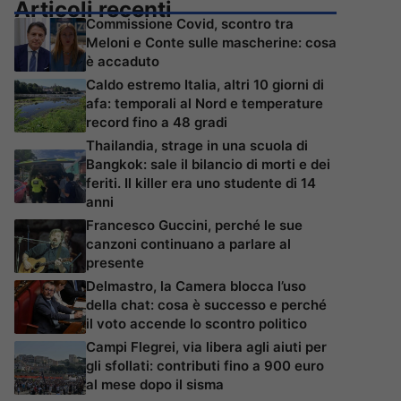
Articoli recenti
Commissione Covid, scontro tra
Meloni e Conte sulle mascherine: cosa
è accaduto
Caldo estremo Italia, altri 10 giorni di
afa: temporali al Nord e temperature
record fino a 48 gradi
Thailandia, strage in una scuola di
Bangkok: sale il bilancio di morti e dei
feriti. Il killer era uno studente di 14
anni
Francesco Guccini, perché le sue
canzoni continuano a parlare al
presente
Delmastro, la Camera blocca l’uso
della chat: cosa è successo e perché
il voto accende lo scontro politico
Campi Flegrei, via libera agli aiuti per
gli sfollati: contributi fino a 900 euro
al mese dopo il sisma