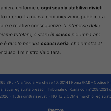
 maniera uniforme e
ogni scuola stabiliva divieti
to interno. La nuova comunicazione pubblicata
ulare e relative conseguenze. “
l’interesse delle
biamo tutelare, è stare
in classe
per imparare.
e è quello per una
scuola seria
, che rimetta al
ncluso il ministro Valditara.
365 SRL - Via Nicola Marchese 10, 00141 Roma (RM) - Codice Fis
alistica registrata presso il Tribunale di Roma con n°208/2021 
026 - Tutti i diritti riservati - NOTIZIE.COM è marchio registrat