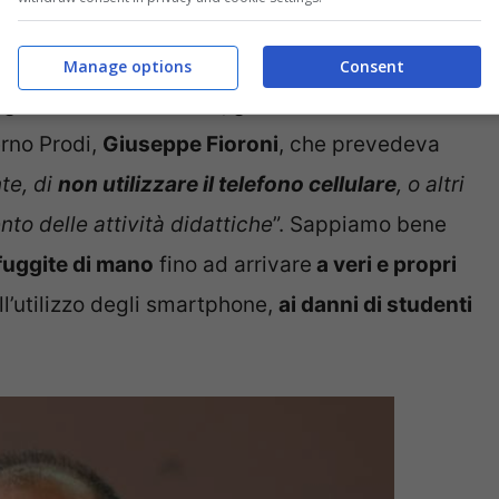
ra già in essere
Manage options
Consent
 già esisteva dal
2007
, grazie a una direttiva
erno Prodi,
Giuseppe Fioroni
, che prevedeva
te, di
non utilizzare il telefono cellulare
, o altri
nto delle attività didattiche
”. Sappiamo bene
uggite di mano
fino ad arrivare
a veri e propri
l’utilizzo degli smartphone,
ai danni di studenti