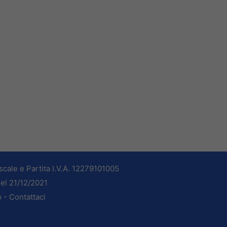
cale e Partita I.V.A. 12279101005
del 21/12/2021
o -
Contattaci