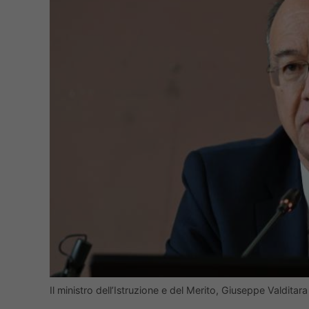
Il ministro dell’Istruzione e del Merito, Giuseppe Valditar