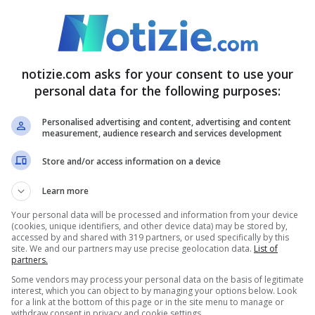
 punto definitivo
notizie.com asks for your consent to use your
lulare durante le lezioni
, “trattandosi di un
personal data for the following purposes:
 di una
mancanza di rispetto verso i docenti
, a
Personalised advertising and content, advertising and content
measurement, audience research and services development
, questa la nota ufficiale diffusa alle scuole
con
Store and/or access information on a device
truzione e del Merito
Giuseppe Valditara
,
telefoni cellulari e di analoghi dispositivi
Learn more
atteso da tutte le parti in causa per un
Your personal data will be processed and information from your device
(cookies, unique identifiers, and other device data) may be stored by,
accessed by and shared with 319 partners, or used specifically by this
uali e non del tutto regolamentato. Con la
site. We and our partners may use precise geolocation data.
List of
partners.
anzioni disciplinari
e l’uso dei dispositivi può
Some vendors may process your personal data on the basis of legitimate
concordate con il professore di turno.
interest, which you can object to by managing your options below. Look
for a link at the bottom of this page or in the site menu to manage or
withdraw consent in privacy and cookie settings.