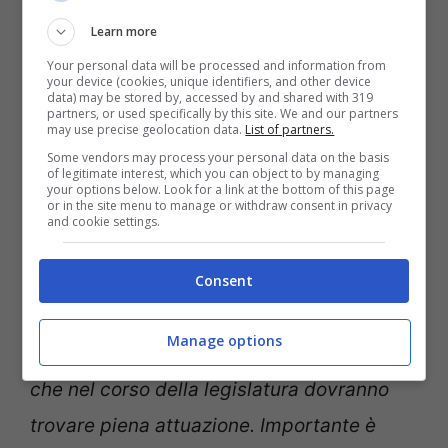
settantacinquenni, stiamo lavorando per
Learn more
ottenere la detassazione e la
Your personal data will be processed and information from
your device (cookies, unique identifiers, and other device
data) may be stored by, accessed by and shared with 319
decontribuzione per le assunzioni di
partners, or used specifically by this site. We and our partners
may use precise geolocation data.
List of partners.
giovani da parte delle imprese, che
Some vendors may process your personal data on the basis
avrebbero la grande convenienza ad
of legitimate interest, which you can object to by managing
your options below. Look for a link at the bottom of this page
or in the site menu to manage or withdraw consent in privacy
assumere con un costo uguale allo
and cookie settings.
stipendio.
Oggi, come è noto, il costo
dell’azienda per uno stipendio, ad
Consent
esempio, di 1.500 euro è di 3.300 euro,
Manage options
più del doppio
. Si tratta di proposte di FI
che nel corso della legislatura dovranno
trovare piena attuazione. Importante è