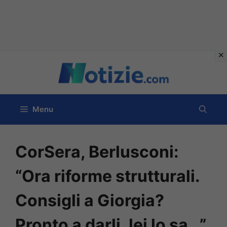
Vai
al
contenuto
Menu
CorSera, Berlusconi:
“Ora riforme strutturali.
Consigli a Giorgia?
Pronto a darli, lei lo sa…”