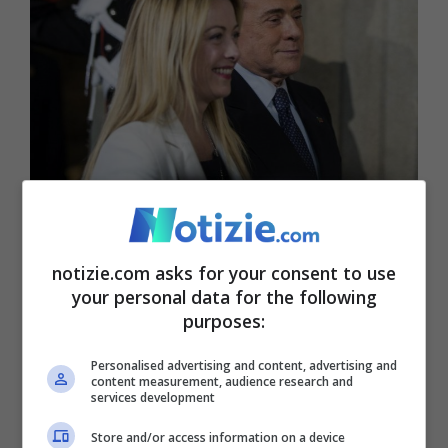
Giorigia Meloni e Silvio Berlusconi (AnsaFoto)
Su cosa pensate di aver ottenuto risultati?
notizie.com asks for your consent to use
your personal data for the following
Le richieste di FI erano tante, a partire
purposes:
dalle pensioni minime a 1.000 euro…
Personalised advertising and content, advertising and
«
Abbiamo ottenuto alcuni risultati
content measurement, audience research and
services development
importanti
, come il primo aumento delle
Store and/or access information on a device
pensioni minime a 600 euro per gli ultra-