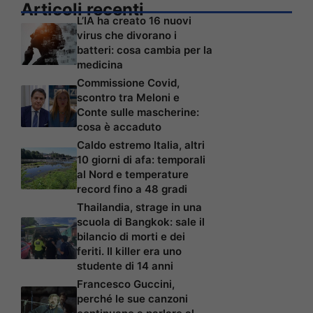
Articoli recenti
L’IA ha creato 16 nuovi
virus che divorano i
batteri: cosa cambia per la
medicina
Commissione Covid,
scontro tra Meloni e
Conte sulle mascherine:
cosa è accaduto
Caldo estremo Italia, altri
10 giorni di afa: temporali
al Nord e temperature
record fino a 48 gradi
Thailandia, strage in una
scuola di Bangkok: sale il
bilancio di morti e dei
feriti. Il killer era uno
studente di 14 anni
Francesco Guccini,
perché le sue canzoni