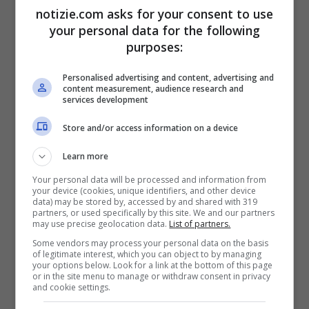
notizie.com asks for your consent to use
riusciva a rianimare. Ma la speranza c’è
your personal data for the following
sempre. Le accarezzavo quelle belle
purposes:
treccine nere. Ma non dava segni di vita.
Personalised advertising and content, advertising and
content measurement, audience research and
Quanti bimbi senza vita ho tenuto in
services development
braccio negli anni…”
questo il racconto
Store and/or access information on a device
drammatico riportato sempre
Learn more
dall’Adnkronos per voce dell’infermiere
Your personal data will be processed and information from
your device (cookies, unique identifiers, and other device
Franco Galletto.
data) may be stored by, accessed by and shared with 319
partners, or used specifically by this site. We and our partners
may use precise geolocation data.
List of partners.
Some vendors may process your personal data on the basis
of legitimate interest, which you can object to by managing
your options below. Look for a link at the bottom of this page
or in the site menu to manage or withdraw consent in privacy
and cookie settings.