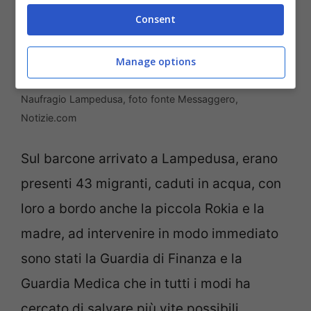
Consent
Manage options
Naufragio Lampedusa, foto fonte Messaggero,
Notizie.com
Sul barcone arrivato a Lampedusa, erano
presenti 43 migranti, caduti in acqua, con
loro a bordo anche la piccola Rokia e la
madre, ad intervenire in modo immediato
sono stati la Guardia di Finanza e la
Guardia Medica che in tutti i modi ha
cercato di salvare più vite possibili.