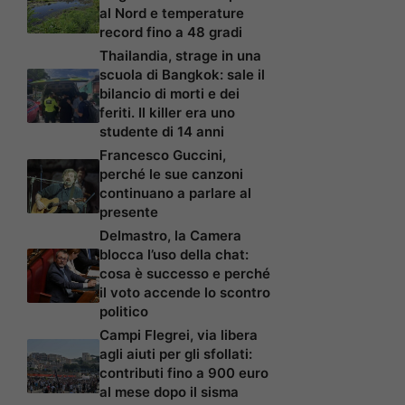
al Nord e temperature
record fino a 48 gradi
Thailandia, strage in una
scuola di Bangkok: sale il
bilancio di morti e dei
feriti. Il killer era uno
studente di 14 anni
Francesco Guccini,
perché le sue canzoni
continuano a parlare al
presente
Delmastro, la Camera
blocca l’uso della chat:
cosa è successo e perché
il voto accende lo scontro
politico
Campi Flegrei, via libera
agli aiuti per gli sfollati:
contributi fino a 900 euro
al mese dopo il sisma