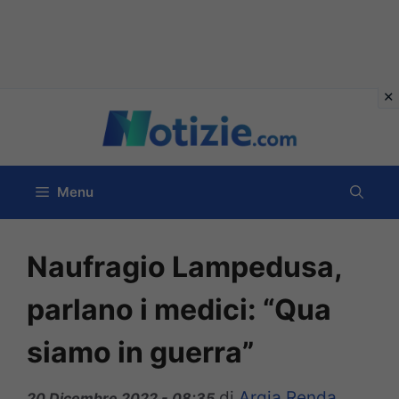
Vai
al
contenuto
Menu
Naufragio Lampedusa,
parlano i medici: “Qua
siamo in guerra”
di
Argia Renda
20 Dicembre 2022 - 08:35