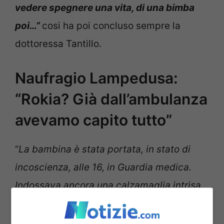
vedere spegnere una vita, di una bimba
poi…”
cosi ha poi concluso sempre la
dottoressa Tantillo.
Naufragio Lampedusa:
“Rokia? Già dall’ambulanza
avevamo capito tutto”
“
La bambina è stata portata, in stato di
incoscienza, alle 16, in Guardia medica.
Indossava ancora una calzamaglia intrisa
di acqua. Io l’ho tenuta in braccio. Già in
ambulanza avevamo capito che non si