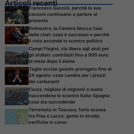
Articoli recenti
Francesco Guccini, perché le sue
canzoni continuano a parlare al
presente
Delmastro, la Camera blocca l’uso
della chat: cosa è successo e perché
il voto accende lo scontro politico
Campi Flegrei, via libera agli aiuti per
gli sfollati: contributi fino a 900 euro
al mese dopo il sisma
Taglio accise gasolio prorogato fino al
24 agosto: cosa cambia per i prezzi
dei carburanti
Ceuta, migliaia di migranti a nuoto
riaccendono lo scontro Italia-Spagna:
cosa sta succedendo
Terremoto in Toscana, forte scossa
tra Pisa e Lucca: gente in strada,
verifiche in corso