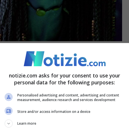
tiva all’obiettivo economico dell’atteso
cemente mastodontico
, dovrà superare
notizie.com asks for your consent to use your
di incasso per generare un reale profitto.
personal data for the following purposes:
Personalised advertising and content, advertising and content
eghino
measurement, audience research and services development
Store and/or access information on a device
ar
: “
La via dell’acqua è stato un film
Learn more
 che si tratti in assoluto del
peggior