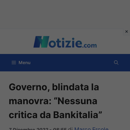
Vai
al
contenuto
Menu
Governo, blindata la
manovra: “Nessuna
critica da Bankitalia”
di
Marco Ercole
7 Dicembre 2022 - 08:55