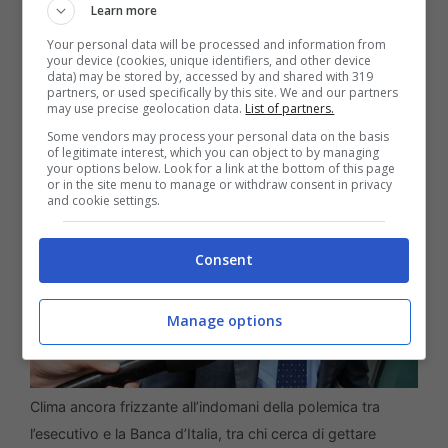
garantista nella fase di celebrazione del
Learn more
processo e una giustizialista nella fase di
Your personal data will be processed and information from
your device (cookies, unique identifiers, and other device
esecuzione della pena
“.
data) may be stored by, accessed by and shared with 319
partners, or used specifically by this site. We and our partners
may use precise geolocation data.
List of partners.
Some vendors may process your personal data on the basis
of legitimate interest, which you can object to by managing
your options below. Look for a link at the bottom of this page
or in the site menu to manage or withdraw consent in privacy
and cookie settings.
Consent
Manage options
Clima ancora frizzante all’indomani della polemica tra
l’esecutivo e la Banca d’Italia, tra chi cerca di gettare