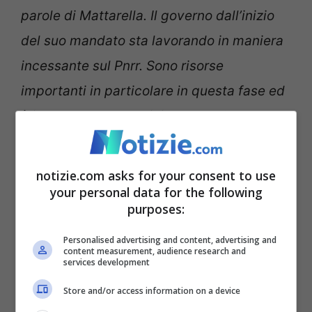
parole di Mattarella. Il governo dall’inizio
del suo mandato sta lavorando in maniera
incessante sul Pnrr. Sono risorse
importanti in particolare in questa fase ed
è importante che arrivino a terra
“. Ha pure
annunciato l’intenzione di perseguire una
vera riforma della giustizia
con “
due
notizie.com asks for your consent to use
grandi obiettivi, quello di garantire il
your personal data for the following
purposes:
massimo delle garanzie agli indagati e agli
imputati e certezza della pena una volta
Personalised advertising and content, advertising and
content measurement, audience research and
services development
che la sentenza di condanna passa in
giudicato. Per cui io mi definisco una
Store and/or access information on a device