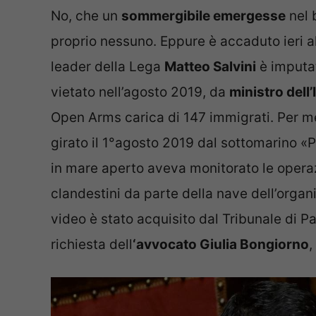
No, che un
sommergibile emergesse
nel 
proprio nessuno. Eppure è accaduto ieri 
leader della Lega
Matteo Salvini
è imputat
vietato nell’agosto 2019, da
ministro dell
Open Arms carica di 147 immigrati. Per me
girato il 1°agosto 2019 dal sottomarino «Pi
in mare aperto aveva monitorato le operaz
clandestini da parte della nave dell’orga
video è stato acquisito dal Tribunale di 
richiesta dell
‘avvocato Giulia Bongiorno
,