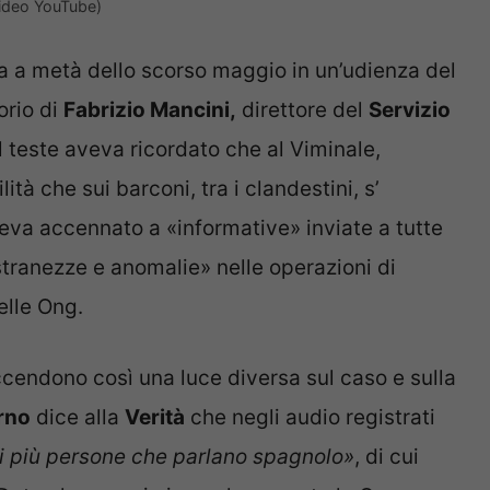
video YouTube)
a a metà dello scorso maggio in un’udienza del
orio di
Fabrizio Mancini,
direttore del
Servizio
l teste aveva ricordato che al Viminale,
lità che sui barconi, tra i clandestini, s’
 aveva accennato a «informative» inviate a tutte
stranezze e anomalie» nelle operazioni di
elle Ong.
ccendono così una luce diversa sul caso e sulla
rno
dice alla
Verità
che negli audio registrati
di più persone che parlano spagnolo»
, di cui