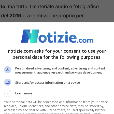
ato
, ma tutto il materiale audio e fotografico
e del
2019
era in missione proprio per
iterraneo: foto e video registrano le operazioni
ortano perfino le conversazioni di alcuni membri
 giudici hanno disposto la trascrizione e la
notizie.com asks for your consent to use your
stabilito d’interrogare come testi il
personal data for the following purposes:
va,
e l’ufficiale
Andrea Pellegrino
, che sulla
Personalised advertising and content, advertising and content
i tratta di «
documenti fondamentali, e di
measurement, audience research and services development
to Bongiorno, «
che sono sempre stati a
Store and/or access information on a device
ifesa ne sapesse nulla»
.
Learn more
Your personal data will be processed and information from your device
 audio si sentono persone che
(cookies, unique identifiers, and other device data) may be stored by,
accessed by and shared with 319 partners, or used specifically by this