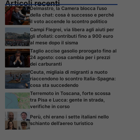
Articoli recenti
Delmastro, la Camera blocca l’uso
della chat: cosa è successo e perché
il voto accende lo scontro politico
Campi Flegrei, via libera agli aiuti per
gli sfollati: contributi fino a 900 euro
al mese dopo il sisma
Taglio accise gasolio prorogato fino al
24 agosto: cosa cambia per i prezzi
dei carburanti
Ceuta, migliaia di migranti a nuoto
riaccendono lo scontro Italia-Spagna:
cosa sta succedendo
Terremoto in Toscana, forte scossa
tra Pisa e Lucca: gente in strada,
verifiche in corso
Perù, chi erano i sette italiani nello
schianto dell’aereo turistico