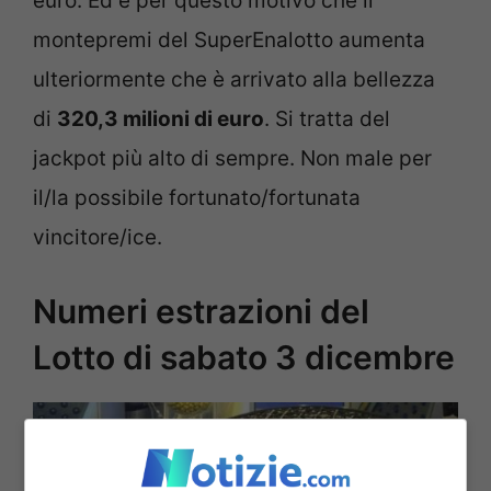
euro. Ed è per questo motivo che il
montepremi del SuperEnalotto aumenta
ulteriormente che è arrivato alla bellezza
di
320,3 milioni di euro
. Si tratta del
jackpot più alto di sempre. Non male per
il/la possibile fortunato/fortunata
vincitore/ice.
Numeri estrazioni del
Lotto di sabato 3 dicembre