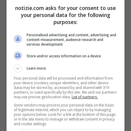
notizie.com asks for your consent to use
your personal data for the following
purposes:
Personalised advertising and content, advertising and
content measurement, audience research and
services development
Store and/or access information on a device
Ecco tutti i numeri del Lotto di oggi – Notizie.com – ©
Learn more
Ansa
Your personal data will be processed and information from
your device (cookies, unique identifiers, and other device
data) may be stored by, accessed by and shared with 319
BARI
: 21 1 70 90 81
partners, or used specifically by this site. We and our partners
may use precise geolocation data.
List of partners.
CAGLIARI
: 63 58 54 32 18
Some vendors may process your personal data on the basis
of legitimate interest, which you can object to by managing
FIRENZE
: 66 77 4 29 37
your options below. Look for a link at the bottom of this page
or in the site menu to manage or withdraw consent in privacy
GENOVA
: 89 50 67 68 27
and cookie settings.