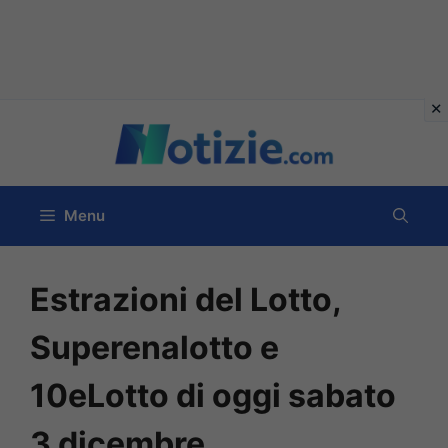
Vai
al
contenuto
Menu
Estrazioni del Lotto,
Superenalotto e
10eLotto di oggi sabato
3 dicembre