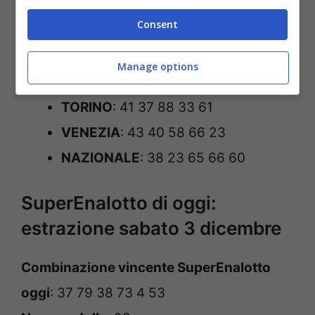
MILANO
: 78 49 64 58 89
Consent
NAPOLI
: 79 6 22 77 25
PALERMO
: 39 64 65 10 71
Manage options
ROMA
: 9 39 31 54 58
TORINO
: 41 37 88 33 61
VENEZIA
: 43 40 58 66 23
NAZIONALE
: 38 23 65 66 60
SuperEnalotto di oggi:
estrazione sabato 3 dicembre
Combinazione vincente SuperEnalotto
oggi
: 37 79 38 73 4 53