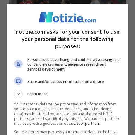
notizie.com asks for your consent to use
your personal data for the following
purposes:
Personalised advertising and content, advertising and
content measurement, audience research and
services development
L’arbitro donna Frappart, la prima ad arbitrare a una gara
Store and/or access information on a device
dei mondiali di calcio (Ansa)
Learn more
Una donna, finalmente, arbitra i mondiali.
Your personal data will be processed and information from
your device (cookies, unique identifiers, and other device
Tutto il mondo accoglie l’evento come una
data) may be stored by, accessed by and shared with 319
partners, or used specifically by this site. We and our partners
may use precise geolocation data.
List of partners.
novità. Ancor più proprio perché avviene in
Some vendors may process your personal data on the basis