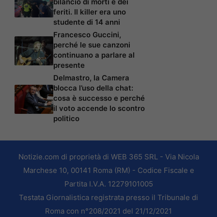
bilancio di morti e dei
feriti. Il killer era uno
studente di 14 anni
Francesco Guccini,
perché le sue canzoni
continuano a parlare al
presente
Delmastro, la Camera
blocca l’uso della chat:
cosa è successo e perché
il voto accende lo scontro
politico
Notizie.com di proprietà di WEB 365 SRL - Via Nicola
Marchese 10, 00141 Roma (RM) - Codice Fiscale e
Partita I.V.A. 12279101005
Testata Giornalistica registrata presso il Tribunale di
Roma con n°208/2021 del 21/12/2021