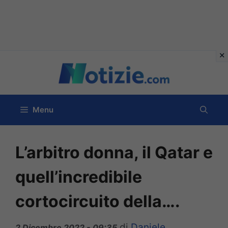
Vai
al
contenuto
Menu
L’arbitro donna, il Qatar e
quell’incredibile
cortocircuito della….
di
Daniele
2 Dicembre 2022 - 09:35