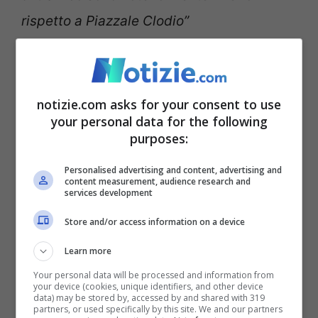
rispetto a Piazzale Clodio”
Sull’Expo 2030 Gualtieri
apre le braccia di Roma:
notizie.com asks for your consent to use
your personal data for the following
“Casa del Mondo”
purposes:
Personalised advertising and content, advertising and
content measurement, audience research and
services development
Store and/or access information on a device
Learn more
Your personal data will be processed and information from
your device (cookies, unique identifiers, and other device
data) may be stored by, accessed by and shared with 319
partners, or used specifically by this site. We and our partners