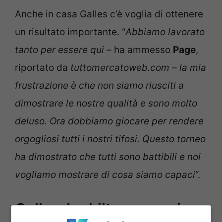
Anche in casa Galles c’è voglia di ottenere
un risultato importante. “
Abbiamo lavorato
tanto per essere qui
– ha ammesso
Page
,
riportato da
tuttomercatoweb.com
–
la mia
frustrazione è che non siamo riusciti a
dimostrare le nostre qualità e sono molto
deluso. Ora dobbiamo giocare per rendere
orgogliosi tutti i nostri tifosi. Questo torneo
ha dimostrato che tutti sono battibili e noi
vogliamo mostrare di cosa siamo capaci
“.
Galles-Inghilterra, orario e