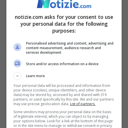
come vederla in tv
notizie.com asks for your consent to use
La sfida tra Galles-Inghilterra, valida per la
your personal data for the following
purposes:
terza giornata dei Mondiali,
si giocherà
all’
Ahmad bin Ali Stadium
di Al Rayyan e
Personalised advertising and content, advertising and
content measurement, audience research and
inizierà alle ore 20
. Il match verrà
services development
trasmesso in diretta su
Rai Sport
.
Store and/or access information on a device
Learn more
Galles-Inghilterra, le
Your personal data will be processed and information from
your device (cookies, unique identifiers, and other device
probabili formazioni
data) may be stored by, accessed by and shared with 319
partners, or used specifically by this site. We and our partners
may use precise geolocation data.
List of partners.
Some vendors may process your personal data on the basis
of legitimate interest, which you can object to by managing
your options below. Look for a link at the bottom of this page
or in the site menu to manage or withdraw consent in privacy