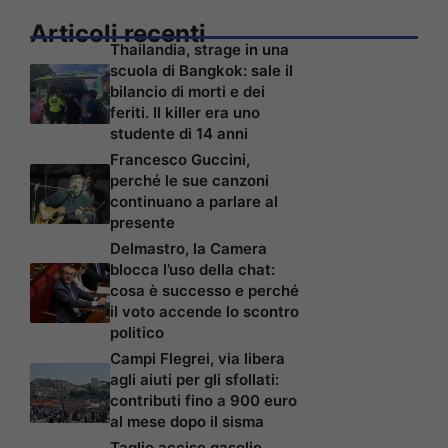
Articoli recenti
Thailandia, strage in una
scuola di Bangkok: sale il
bilancio di morti e dei
feriti. Il killer era uno
studente di 14 anni
Francesco Guccini,
perché le sue canzoni
continuano a parlare al
presente
Delmastro, la Camera
blocca l’uso della chat:
cosa è successo e perché
il voto accende lo scontro
politico
Campi Flegrei, via libera
agli aiuti per gli sfollati:
contributi fino a 900 euro
al mese dopo il sisma
Taglio accise gasolio