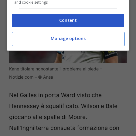
and cookie settings.
Consent
Manage options
Kane titolare nonostante il problema al piede –
Notizie.com – © Ansa
Nel Galles in porta Ward visto che
Hennessey è squalificato. Wilson e Bale
giocano alle spalle di Moore.
Nell’Inghilterra consueta formazione con