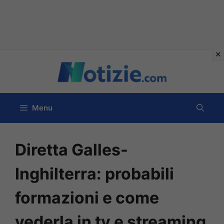
Vai
al
contenuto
Menu
Diretta Galles-
Inghilterra: probabili
formazioni e come
vederla in tv e streaming