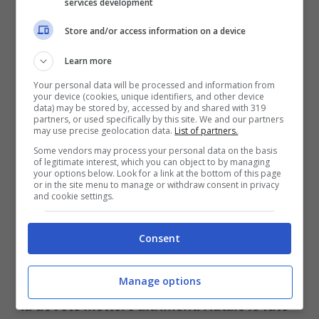
services development
Vincenzo De Luca (Ansa Foto)
Store and/or access information on a device
Non si è potuto non parlare della
Learn more
mascherina. Nell’ultimo periodo la
Your personal data will be processed and information from
your device (cookies, unique identifiers, and other device
protezione non si sta indossando dopo il
data) may be stored by, accessed by and shared with 319
partners, or used specifically by this site. We and our partners
‘via libera’. Un qualcosa che, a quanto
may use precise geolocation data.
List of partners.
Some vendors may process your personal data on the basis
pare, il nativo di Salerno non accetta
of legitimate interest, which you can object to by managing
your options below. Look for a link at the bottom of this page
affatto. Segno del fatto che l’incubo
Covid
or in the site menu to manage or withdraw consent in privacy
and cookie settings.
non è per nulla finito visto che è ancora tra
noi.
Consent
In merito a ciò ha rivelato: “
La mascherina
Manage options
la dovete mettere altrimenti Natale lo fate