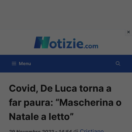
Vai
al
contenuto
Menu
Covid, De Luca torna a
far paura: “Mascherina o
Natale a letto”
di
Cristiano
29 Novembre 2022 - 14:54