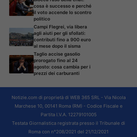
cosa è successo e perché
il voto accende lo scontro
politico
Campi Flegrei, via libera
agli aiuti per gli sfollati:
contributi fino a 900 euro
al mese dopo il sisma
Taglio accise gasolio
prorogato fino al 24
agosto: cosa cambia per i
prezzi dei carburanti
Notizie.com di proprietà di WEB 365 SRL - Via Nicola
Marchese 10, 00141 Roma (RM) - Codice Fiscale e
Partita I.V.A. 12279101005
Testata Giornalistica registrata presso il Tribunale di
Roma con n°208/2021 del 21/12/2021