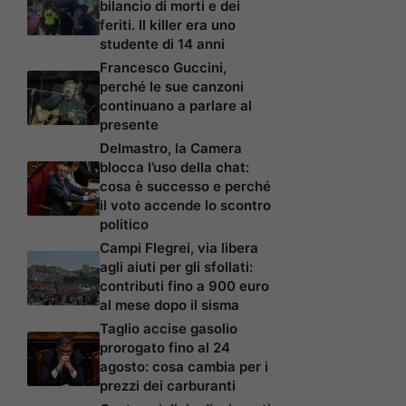
bilancio di morti e dei
feriti. Il killer era uno
studente di 14 anni
Francesco Guccini,
perché le sue canzoni
continuano a parlare al
presente
Delmastro, la Camera
blocca l’uso della chat:
cosa è successo e perché
il voto accende lo scontro
politico
Campi Flegrei, via libera
agli aiuti per gli sfollati:
contributi fino a 900 euro
al mese dopo il sisma
Taglio accise gasolio
prorogato fino al 24
agosto: cosa cambia per i
prezzi dei carburanti