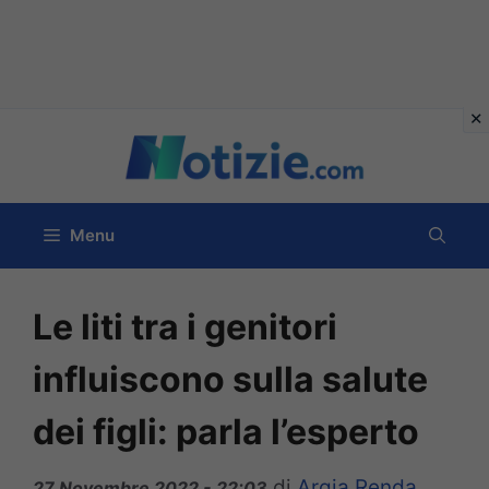
Vai
al
contenuto
Menu
Le liti tra i genitori
influiscono sulla salute
dei figli: parla l’esperto
di
Argia Renda
27 Novembre 2022 - 22:03