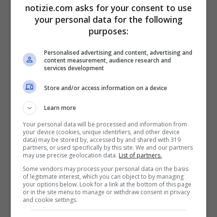
avercela proprio l’apparato digerente.
notizie.com asks for your consent to use
your personal data for the following
purposes:
Pare infatti che nel nostro corpo ci sta un
microbiota, che proprio in età infantile può
Personalised advertising and content, advertising and
content measurement, audience research and
influenzare la salute del bambino, sempre
services development
secondo le parole dell’esperto:
“
Se il
Store and/or access information on a device
bambino cresce in un contesto di violenza
Learn more
fisica il microbiota cambia e si adatta a
Your personal data will be processed and information from
your device (cookies, unique identifiers, and other device
quella condizione di vita
determinando un
data) may be stored by, accessed by and shared with 319
partners, or used specifically by this site. We and our partners
aumento dell’infiammazione e quel
may use precise geolocation data.
List of partners.
Some vendors may process your personal data on the basis
microbiota farà compagnia al bambino per
of legitimate interest, which you can object to by managing
your options below. Look for a link at the bottom of this page
tutta la vita”
e ancora: “
Il microbiota entra
or in the site menu to manage or withdraw consent in privacy
and cookie settings.
in tutte le patologie dell’organismo. Ha un