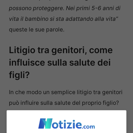
possono proteggere. Nei primi 5-6 anni di
vita il bambino si sta adattando alla vita”
queste le sue parole.
Litigio tra genitori, come
influisce sulla salute dei
figli?
In che modo un semplice litigio tra genitori
può influire sulla salute del proprio figlio?
E’ presto detto: secondo quanto riporta il
Messaggero pare che la peggio potrebbe