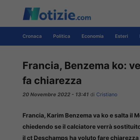
Vai
al
contenuto
Cronaca
Politica
Economia
Esteri
Francia, Benzema ko: v
fa chiarezza
20 Novembre 2022 - 13:41
di
Cristiano
Francia, Karim Benzema va ko e salta il Mo
chiedendo se il calciatore verrà sostituito
il ct Deschamps ha voluto fare chiarezza