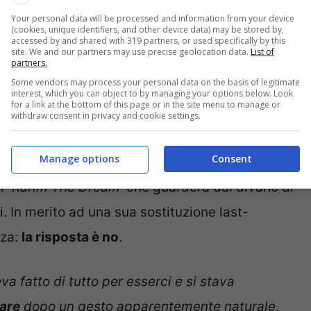
Your personal data will be processed and information from your device
 novembre ore 20) ha risposto alla domanda di
(cookies, unique identifiers, and other device data) may be stored by,
accessed by and shared with 319 partners, or used specifically by this
site. We and our partners may use precise geolocation data.
List of
partners.
Some vendors may process your personal data on the basis of legitimate
zema non verrà sostituito
“
interest, which you can object to by managing your options below. Look
for a link at the bottom of this page or in the site menu to manage or
withdraw consent in privacy and cookie settings.
della sua carriera. Già perché il primo in cui ha
Manage options
Consent
 probabilmente quello sarà anche l’ultimo della
 ‘
Karim The Dream
‘ che guarderà dal divano di
i. In merito ad una sua sostituzione last-
zza:
la risposta è no
.
va fatto di tutto per esserci e si stava
lare
dopo un gesto apparentemente naturale,