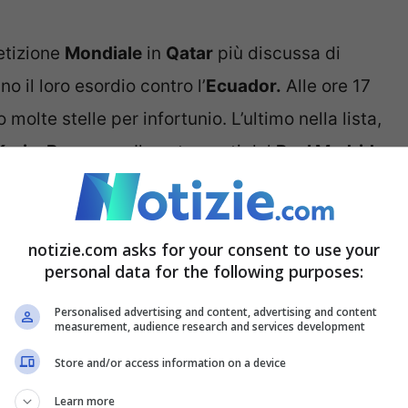
etizione
Mondiale
in
Qatar
più discussa di
o il loro esordio contro l’
Ecuador.
Alle ore 17
molte stelle per infortunio. L’ultimo nella lista,
Karim Benzema
. Il centravanti del
Real Madrid
do tutti i supporters transalpini che hanno
(quelli di Maignan, Kantè, Kimpembè, Nkunku su
notizie.com asks for your consent to use your
personal data for the following purposes:
e alla coscia avuta durante l’ultima sessione di
Personalised advertising and content, advertising and content
measurement, audience research and services development
to che il calciatore potesse essere sostituito,
Store and/or access information on a device
o ruolo. In merito a questa domanda ha voluto
Learn more
 Deschamps
. Quest’ultimo, a due giorni