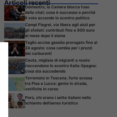
Articoli recenti
Delmastro, la Camera blocca l’uso
della chat: cosa è successo e perché
il voto accende lo scontro politico
Campi Flegrei, via libera agli aiuti per
gli sfollati: contributi fino a 900 euro
al mese dopo il sisma
Taglio accise gasolio prorogato fino al
24 agosto: cosa cambia per i prezzi
dei carburanti
Ceuta, migliaia di migranti a nuoto
riaccendono lo scontro Italia-Spagna:
cosa sta succedendo
Terremoto in Toscana, forte scossa
tra Pisa e Lucca: gente in strada,
verifiche in corso
Perù, chi erano i sette italiani nello
schianto dell’aereo turistico