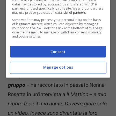
your device (cookies, unique identifiers, and other device
data) may be stored by, accessed by and shared with 319
Nonna Rosetta è diventata in poco tempo la nonna di tutti
partners, or used specifically by this site. We and our partners
may use precise geolocation data.
List of partners.
gli italiani (foto screenshot video Youtube)
Some vendors may process your personal data on the basis
of legitimate interest, which you can object to by managing
your options below. Look for a link at the bottom of this page
Il personaggio di Nonna Rosetta è nato
or in the site menu to manage or withdraw consent in privacy
and cookie settings.
ormai sette anni fa grazie anche a Beppe
Polito, uno dei membri di Casa Surace e
Consent
vero nipote della donna. “
Una volta serviva
al cast una donna anziana che
Manage options
interpretasse il ruolo della nonna del
gruppo
– ha raccontato in passato Nonna
Rosetta in un’intervista a
Il Mattino
–
e mio
nipote fece il mio nome. Dovevo giare solo
un video, invece sono diventata la loro