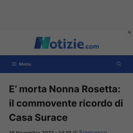
Vai
al
contenuto
Menu
E’ morta Nonna Rosetta:
il commovente ricordo di
Casa Surace
di
Francesco
18 Novembre 2022 - 14:19