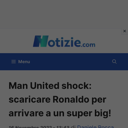
Vai
al
contenuto
Menu
Man United shock:
scaricare Ronaldo per
arrivare a un super big!
di
Daniele Rocca
16 Novembre 2022 - 13:43