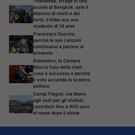
Thailandia, strage in una
scuola di Bangkok: sale il
bilancio di morti e dei
feriti. Il killer era uno
studente di 14 anni
Francesco Guccini,
perché le sue canzoni
continuano a parlare al
presente
Delmastro, la Camera
blocca l’uso della chat:
cosa è successo e perché
il voto accende lo scontro
politico
Campi Flegrei, via libera
agli aiuti per gli sfollati:
contributi fino a 900 euro
al mese dopo il sisma