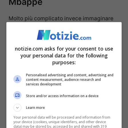
Mbappé
Molto più complicato invece immaginare
Ronaldo in
MLS
dove
LAFC
e
Los Angeles
Galaxy
lo corteggiano. Il Manchester
notizie.com asks for your consent to use
United vuole risolvere la grana Ronaldo,
your personal data for the following
liberarsi del portoghese, del suo stipendio
purposes:
da 25 milioni di euro annui e poi progettare
Personalised advertising and content, advertising and
il futuro. Sulla lista dei Red Devils c’è
content measurement, audience research and
services development
Victor Osimhen
, l’attaccante del Napoli
Store and/or access information on a device
piace tantissimo a
Erik Ten Hag
che l’ha
Learn more
indicato come il profilo ideale per
Your personal data will be processed and information from
completare l’attacco dello United. Ma nelle
your device (cookies, unique identifiers, and other device
data) may be stored by, accessed by and shared with 319