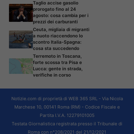
Taglio accise gasolio
prorogato fino al 24
agosto: cosa cambia per i
prezzi dei carburanti
Ceuta, migliaia di migranti
a nuoto riaccendono lo
scontro Italia-Spagna:
cosa sta succedendo
Terremoto in Toscana,
forte scossa tra Pisa e
Lucca: gente in strada,
verifiche in corso
Notizie.com di proprietà di WEB 365 SRL - Via Nicola
Marchese 10, 00141 Roma (RM) - Codice Fiscale e
Partita I.V.A. 12279101005
Testata Giornalistica registrata presso il Tribunale di
Roma con n°208/2021 del 21/12/2021