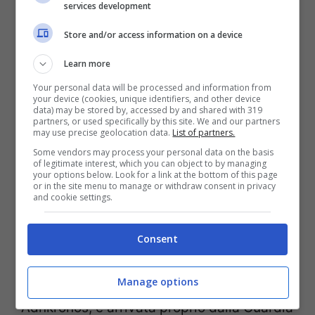
services development
Store and/or access information on a device
Learn more
Your personal data will be processed and information from
Tartaruga gigante, foto fonte Adnkronos
your device (cookies, unique identifiers, and other device
data) may be stored by, accessed by and shared with 319
partners, or used specifically by this site. We and our partners
may use precise geolocation data.
List of partners.
La spiaggia di Tarquinia ha fatto da teatro
Some vendors may process your personal data on the basis
a qualcosa di davvero mai capitato prima,
of legitimate interest, which you can object to by managing
your options below. Look for a link at the bottom of this page
i volontari del luogo insieme con
or in the site menu to manage or withdraw consent in privacy
and cookie settings.
Carabinieri e polizia locale, hanno trovato
e messo in salvo una tartaruga gigante.
Consent
La segnalazione, cosi come riporta il sito
Manage options
Adnkronos, è arrivata proprio dalla Guardia