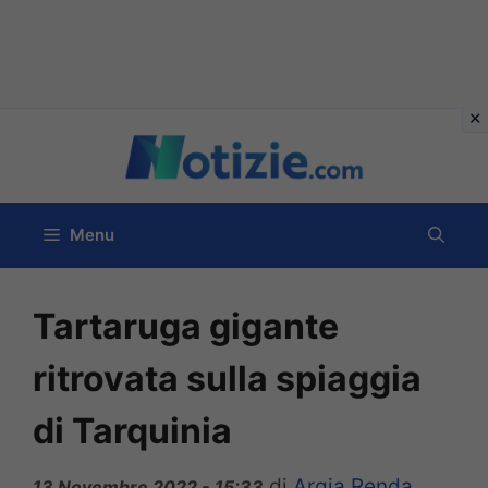
Vai
al
contenuto
Menu
Tartaruga gigante
ritrovata sulla spiaggia
di Tarquinia
di
Argia Renda
13 Novembre 2022 - 15:33