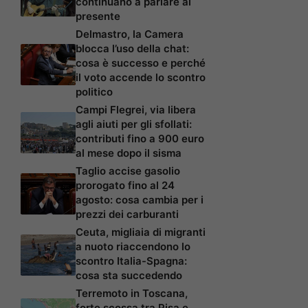
continuano a parlare al
presente
Delmastro, la Camera
blocca l’uso della chat:
cosa è successo e perché
il voto accende lo scontro
politico
Campi Flegrei, via libera
agli aiuti per gli sfollati:
contributi fino a 900 euro
al mese dopo il sisma
Taglio accise gasolio
prorogato fino al 24
agosto: cosa cambia per i
prezzi dei carburanti
Ceuta, migliaia di migranti
a nuoto riaccendono lo
scontro Italia-Spagna:
cosa sta succedendo
Terremoto in Toscana,
forte scossa tra Pisa e