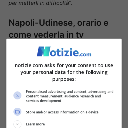
per metterli in difficoltà
“.
Napoli-Udinese, orario e
come vederla in tv
La sfida tra Napoli e Udinese, valevole per
la quindicesima giornata di Serie A,
si
notizie.com asks for your consent to use
your personal data for the following
giocherà allo stadio
Maradona
di Napoli e
purposes:
inizierà alle ore 15
. Il match verrà
Personalised advertising and content, advertising and
trasmesso in diretta esclusiva su
Dazn
.
content measurement, audience research and
services development
Contestualmente potrai seguire il live sul
nostro sito.
Store and/or access information on a device
Learn more