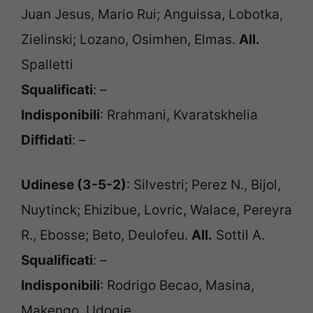
Juan Jesus, Mario Rui; Anguissa, Lobotka,
Zielinski; Lozano, Osimhen, Elmas.
All.
Spalletti
Squalificati
: –
Indisponibili
: Rrahmani, Kvaratskhelia
Diffidati
: –
Udinese (3-5-2)
: Silvestri; Perez N., Bijol,
Nuytinck; Ehizibue, Lovric, Walace, Pereyra
R., Ebosse; Beto, Deulofeu.
All.
Sottil A.
Squalificati
: –
Indisponibili
: Rodrigo Becao, Masina,
Makengo, Udogie