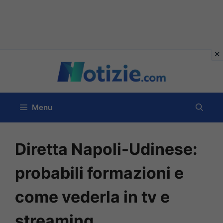
Vai
al
contenuto
Menu
Diretta Napoli-Udinese:
probabili formazioni e
come vederla in tv e
streaming