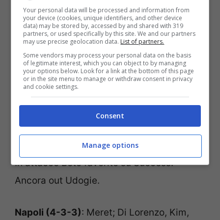
Napoli-Udinese, le
Your personal data will be processed and information from
your device (cookies, unique identifiers, and other device
probabili formazioni
data) may be stored by, accessed by and shared with 319
partners, or used specifically by this site. We and our partners
may use precise geolocation data.
List of partners.
Some vendors may process your personal data on the basis
Spalletti sembra intenzionato a
of legitimate interest, which you can object to by managing
your options below. Look for a link at the bottom of this page
confermare il migliore undici anche se
or in the site menu to manage or withdraw consent in privacy
and cookie settings.
deve rinunciare ancora una volta a
Kvaratskhelia. Pronto Elmas. Lozano e
Consent
Osimhen in vantaggio su Politano e
Simeone. Consueta formazione per Sottil.
Manage options
In attacco Beto favorito su Success.
Ancora out Udogie.
Napoli (4-3-3)
: Meret; Di Lorenzo, Kim,