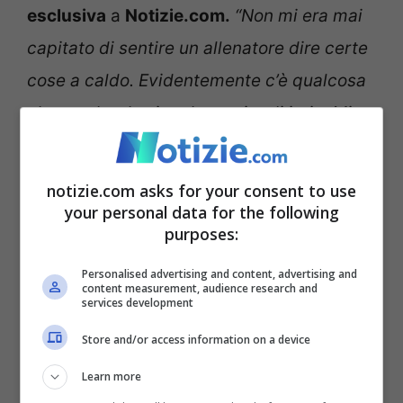
esclusiva
a
Notizie.com.
“Non mi era mai
capitato di sentire un allenatore dire certe
cose a caldo. Evidentemente c’è qualcosa
che va oltre la singola partita di ieri… Mi
sembra chiaro che ci sia dell’altro e che
l’avventura di Karsdorp alla Roma sia ormai
notizie.com asks for your consent to use
chiusa”.
your personal data for the following
purposes:
Piero Torri su Mourinho:
Personalised advertising and content, advertising and
content measurement, audience research and
“Sono deluso, mi aspettavo
services development
di più da uno come lui”
Store and/or access information on a device
Learn more