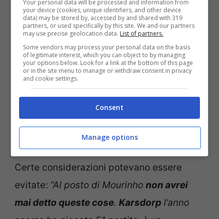
Your personal data will be processed and information from
your device (cookies, unique identifiers, and other device
data) may be stored by, accessed by and shared with 319
partners, or used specifically by this site. We and our partners
may use precise geolocation data.
List of partners.
Some vendors may process your personal data on the basis
of legitimate interest, which you can object to by managing
your options below. Look for a link at the bottom of this page
or in the site menu to manage or withdraw consent in privacy
and cookie settings.
Consent
José Mourinho dopo la partita con il Sassuolo ha parlato
Manage options
di un “traditore” all’interno dello spogliatoio (Ansa Foto)
Certe considerazioni potevano essere
evitate:
“Al posto di Mourinho
non avrei
mai detto queste cose
.
Karsdorp
l’anno