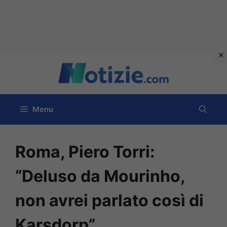
Vai
al
contenuto
Menu
Roma, Piero Torri:
“Deluso da Mourinho,
non avrei parlato così di
Karsdorp”