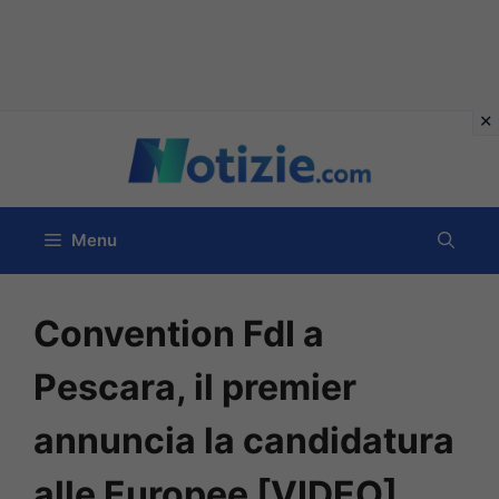
Vai
al
contenuto
Menu
Convention FdI a
Pescara, il premier
annuncia la candidatura
alle Europee [VIDEO]