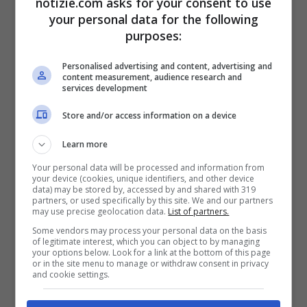
notizie.com asks for your consent to use
your personal data for the following
purposes:
Personalised advertising and content, advertising and
content measurement, audience research and
services development
Store and/or access information on a device
28 Aprile
11:50
Learn more
Europee, La Russa:
Your personal data will be processed and information from
your device (cookies, unique identifiers, and other device
"Caro Vannacci, come
data) may be stored by, accessed by and shared with 319
partners, or used specifically by this site. We and our partners
may use precise geolocation data.
List of partners.
fa un militare a
Some vendors may process your personal data on the basis
of legitimate interest, which you can object to by managing
contestare proprio
your options below. Look for a link at the bottom of this page
or in the site menu to manage or withdraw consent in privacy
ministro della Difesa?"
and cookie settings.