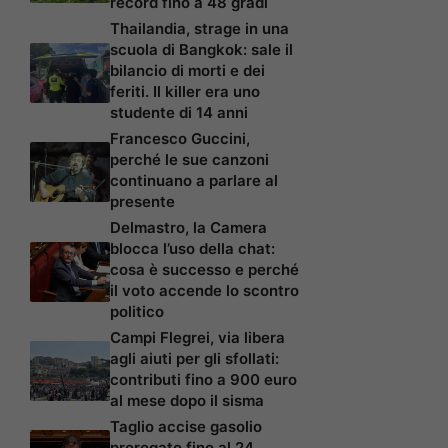
record fino a 48 gradi
Thailandia, strage in una
scuola di Bangkok: sale il
bilancio di morti e dei
feriti. Il killer era uno
studente di 14 anni
Francesco Guccini,
perché le sue canzoni
continuano a parlare al
presente
Delmastro, la Camera
blocca l’uso della chat:
cosa è successo e perché
il voto accende lo scontro
politico
Campi Flegrei, via libera
agli aiuti per gli sfollati:
contributi fino a 900 euro
al mese dopo il sisma
Taglio accise gasolio
prorogato fino al 24