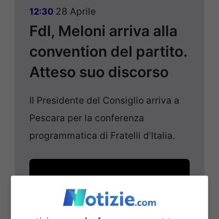
28 Aprile
12:30
FdI, Meloni arriva alla
convention del partito.
Atteso suo discorso
Il Presidente del Consiglio arriva a
Pescara per la conferenza
programmatica di Fratelli d’Italia.