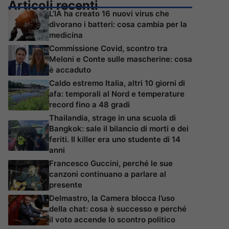
Articoli recenti
L’IA ha creato 16 nuovi virus che
divorano i batteri: cosa cambia per la
medicina
Commissione Covid, scontro tra
Meloni e Conte sulle mascherine: cosa
è accaduto
Caldo estremo Italia, altri 10 giorni di
afa: temporali al Nord e temperature
record fino a 48 gradi
Thailandia, strage in una scuola di
Bangkok: sale il bilancio di morti e dei
feriti. Il killer era uno studente di 14
anni
Francesco Guccini, perché le sue
canzoni continuano a parlare al
presente
Delmastro, la Camera blocca l’uso
della chat: cosa è successo e perché
il voto accende lo scontro politico