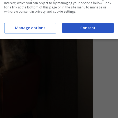
interest, which you can object to by managing your options below. Look
for a link at the bottom of this page or in the site menu to manage or
withdraw consent in privacy and cookie settings.
Manage options
Consent