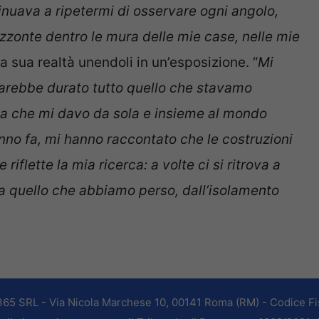
inuava a ripetermi di osservare ogni angolo,
zzonte dentro le mura delle mie case, nelle mie
la sua realtà unendoli in un’esposizione. “
Mi
arebbe durato tutto quello che stavamo
sta che mi davo da sola e insieme al mondo
anno fa, mi hanno raccontato che le costruzioni
riflette la mia ricerca: a volte ci si ritrova a
da quello che abbiamo perso, dall’isolamento
365 SRL - Via Nicola Marchese 10, 00141 Roma (RM) - Codice Fis