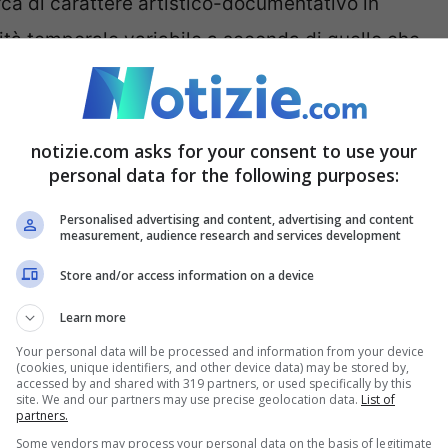
rca di carattere artistico-documentativo in
tà temporale variabile a seconda di quello che
o anche soltanto per due minuti.
La selezione
dotti viene suddivisa in 6 sensazioni cardine
,
 Torre della Catena 64: Chiaroscuri, Bianchi, Io-
notizie.com asks for your consent to use your
personal data for the following purposes:
 di dimensioni diverse e volutamente prive di
do di chi è dietro l’obiettivo, sono state
Personalised advertising and content, advertising and content
measurement, audience research and services development
i e associazioni cromatiche che confondono
Store and/or access information on a device
e tentano di ritrarre. Luigi Ghirri, Francesca
Learn more
ni dei grandi fotografi che hanno
Your personal data will be processed and information from your device
(cookies, unique identifiers, and other device data) may be stored by,
accessed by and shared with 319 partners, or used specifically by this
site. We and our partners may use precise geolocation data.
List of
partners.
ossi
Some vendors may process your personal data on the basis of legitimate