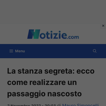
Vai
al
contenuto
Menu
La stanza segreta: ecco
come realizzare un
passaggio nascosto
di
Mauro Simoncelli
2 Novembre 2022 - 20:03