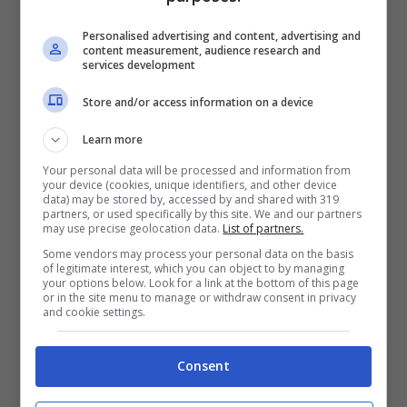
assicurativa.
Personalised advertising and content, advertising and
content measurement, audience research and
Tanti modi per “sparire”
services development
dentro la propria casa
Store and/or access information on a device
Learn more
Il classico passaggio segreto
, forse il più
Your personal data will be processed and information from
your device (cookies, unique identifiers, and other device
facile da realizzare,
è quello che si ottiene
data) may be stored by, accessed by and shared with 319
partners, or used specifically by this site. We and our partners
dietro a una libreria,
facendo ruotare la
may use precise geolocation data.
List of partners.
Some vendors may process your personal data on the basis
scaffalatura sul proprio asse e
of legitimate interest, which you can object to by managing
your options below. Look for a link at the bottom of this page
permettendo così l’accesso alla stanza
or in the site menu to manage or withdraw consent in privacy
and cookie settings.
segreta. Tuttavia si possono realizzare altri
passaggi per creare stanze protette,
Consent
possiamo immaginare
una botola nel