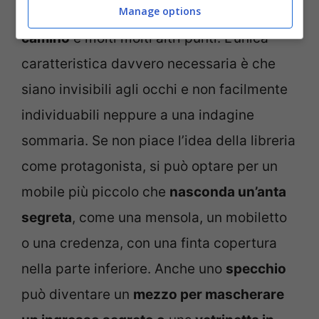
Manage options
soffitto
o nel pavimento,
una scala
,
un
camino
e molti molti altri punti. L’unica
caratteristica davvero necessaria è che
siano invisibili agli occhi e non facilmente
individuabili neppure a una indagine
sommaria. Se non piace l’idea della libreria
come protagonista, si può optare per un
mobile più piccolo che
nasconda un’anta
segreta
, come una mensola, un mobiletto
o una credenza, con una finta copertura
nella parte inferiore. Anche uno
specchio
può diventare un
mezzo per mascherare