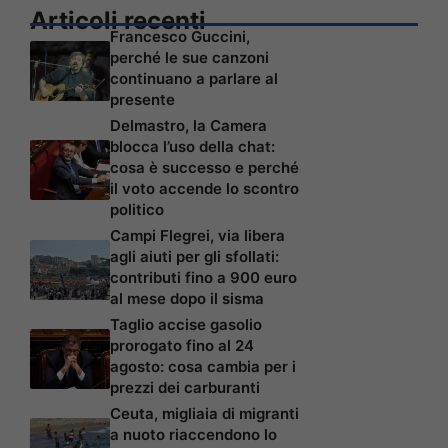
Articoli recenti
Francesco Guccini,
perché le sue canzoni
continuano a parlare al
presente
Delmastro, la Camera
blocca l’uso della chat:
cosa è successo e perché
il voto accende lo scontro
politico
Campi Flegrei, via libera
agli aiuti per gli sfollati:
contributi fino a 900 euro
al mese dopo il sisma
Taglio accise gasolio
prorogato fino al 24
agosto: cosa cambia per i
prezzi dei carburanti
Ceuta, migliaia di migranti
a nuoto riaccendono lo