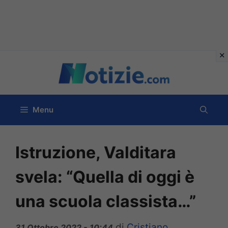
Vai
al
contenuto
Menu
Istruzione, Valditara
svela: “Quella di oggi è
una scuola classista…”
di
Cristiano
31 Ottobre 2022 - 10:44