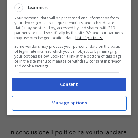
Learn more
Cosa serve per migliorare quindi? “
Una
Your personal data will be processed and information from
personalizzazione dei piani di studio.
your device (cookies, unique identifiers, and other device
data) may be stored by, accessed by and shared with 319
partners, or used specifically by this site. We and our partners
Anche i docenti devono sostenere chi è in
may use precise geolocation data.
List of partners.
difficoltà e alimentando le capacità dei più
Some vendors may process your personal data on the basis
of legitimate interest, which you can object to by managing
bravi. Bisogna garantire alle famiglie e agli
your options below. Look for a link at the bottom of this page
or in the site menu to manage or withdraw consent in privacy
and cookie settings.
studenti le informazioni per effettuare
scelte consapevoli dalla scuola media.
Consent
Bisogna rinforzare l’istruzione tecnico-
professionale che va costruita in filiera con
Manage options
l’Istruzione Tecnica Superiore
”.
In conclusione il politico ha voluto lanciare