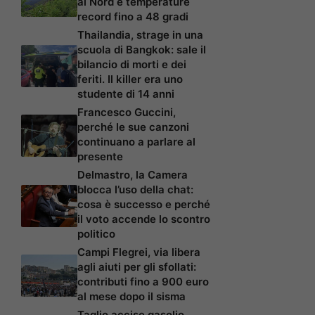
al Nord e temperature
record fino a 48 gradi
Thailandia, strage in una
scuola di Bangkok: sale il
bilancio di morti e dei
feriti. Il killer era uno
studente di 14 anni
Francesco Guccini,
perché le sue canzoni
continuano a parlare al
presente
Delmastro, la Camera
blocca l’uso della chat:
cosa è successo e perché
il voto accende lo scontro
politico
Campi Flegrei, via libera
agli aiuti per gli sfollati:
contributi fino a 900 euro
al mese dopo il sisma
Taglio accise gasolio