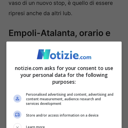
vaso di un nuovo stop, è quello di essere
ripresi anche da altri lub.
Empoli-Atalanta, orario e
come vederla in tv
La sfida tra Empoli e Atalanta, valevole per
notizie.com asks for your consent to use
la dodicesima giornata di Serie A,
si
your personal data for the following
purposes:
giocherà allo stadio
Castellani
di Empoli e
inizierà alle ore 12:30
. Il match verrà
Personalised advertising and content, advertising and
content measurement, audience research and
trasmesso in diretta su
Dazn
e
Sky.
services development
Store and/or access information on a device
Empoli-Atalanta, le
Learn more