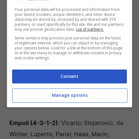
probabili formazioni
Your personal data will be processed and information from
your device (cookies, unique identifiers, and other device
data) may be stored by, accessed by and shared with 319
Zanetti dovrebbe schierare il consueto 4-
partners, or used specifically by this site. We and our partners
may use precise geolocation data.
List of partners.
3-1-2. Baldanzi pronto a tornare dal 1′
Some vendors may process your personal data on the basis
of legitimate interest, which you can object to by managing
dietro a Satriano e Destro. Ancora de
your options below. Look for a link at the bottom of this page
or in the site menu to manage or withdraw consent in privacy
Winter al fianco d Luperto nonostante il
and cookie settings.
recupero di Ismajli. Gasperini in un colpo
Consent
solo perde de Roon e Muriel. Possibilità per
Scalvini a centrocampo. Ritorna Zapata,
Manage options
ma Hojlund è favorito per l’attacco.
Empoli (4-3-1-2)
: Vicario; Stojanovic, de
Winter, Luperto, Parisi; Haas, Marin,