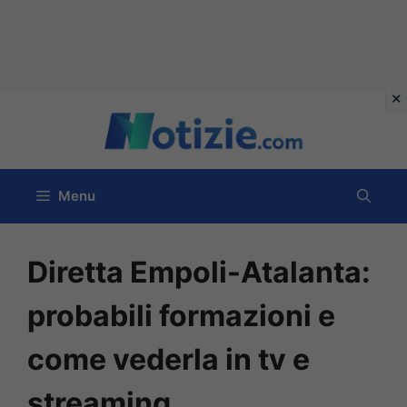
Vai
al
contenuto
Menu
Diretta Empoli-Atalanta:
probabili formazioni e
come vederla in tv e
streaming