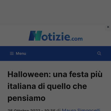
Vai
al
contenuto
Menu
Halloween: una festa più
italiana di quello che
pensiamo
di
Mauro Simoncelli
28 Ottobre 2022 - 10:35