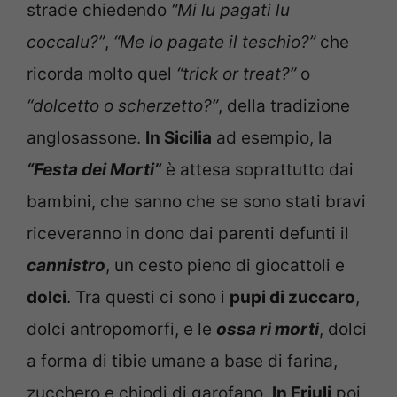
strade chiedendo
“Mi lu pagati lu
coccalu?”
,
“Me lo pagate il teschio?”
che
ricorda molto quel
“trick or treat?”
o
“dolcetto o scherzetto?”
, della tradizione
anglosassone.
In Sicilia
ad esempio, la
“Festa dei Morti”
è attesa soprattutto dai
bambini, che sanno che se sono stati bravi
riceveranno in dono dai parenti defunti il
cannistro
, un cesto pieno di giocattoli e
dolci
. Tra questi ci sono i
pupi di zuccaro
,
dolci antropomorfi, e le
ossa ri morti
, dolci
a forma di tibie umane a base di farina,
zucchero e chiodi di garofano.
In
Friuli
poi,