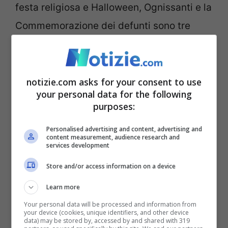
festa religiosa e Halloween, Ognissanti e la
Commemorazione dei defunti sono tre
feste che hanno molte cose in comune.
Quando la Chiesa cattolica si trovò ad
affrontare il problema delle
feste
pagane
,
notizie.com asks for your consent to use
your personal data for the following
tra cui quella di Halloween, molto radicate
purposes:
nei costumi popolari
, capì che era più
Personalised advertising and content, advertising and
facile inglobarle che estirparle.
Così, in
content measurement, audience research and
services development
risposta ad Halloween,
Papa Gregorio II
Store and/or access information on a device
spostò la festa
di Ognissanti al primo
Learn more
novembre
e più tardi venne istituito anche
Your personal data will be processed and information from
il Giorno dei Morti il 2 novembre
.
your device (cookies, unique identifiers, and other device
data) may be stored by, accessed by and shared with 319