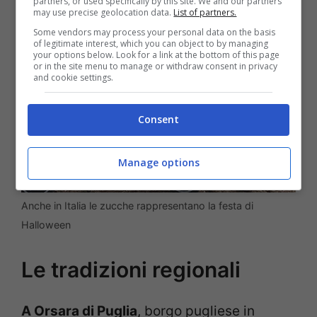
partners, or used specifically by this site. We and our partners
may use precise geolocation data.
List of partners.
Some vendors may process your personal data on the basis
of legitimate interest, which you can object to by managing
your options below. Look for a link at the bottom of this page
or in the site menu to manage or withdraw consent in privacy
and cookie settings.
Consent
Manage options
Anche in Italia le zucche rappresentano la festa di
Halloween
Le tradizioni regionali
A Orsara di Puglia
, borgo pugliese in