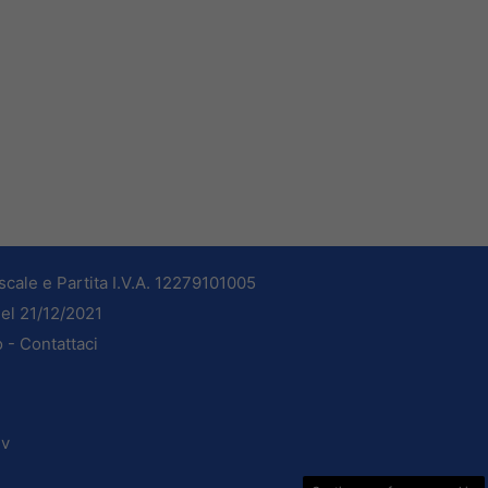
cale e Partita I.V.A. 12279101005
del 21/12/2021
o -
Contattaci
dv