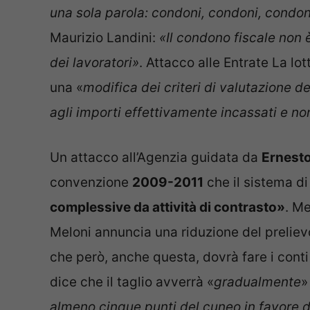
una sola parola: condoni, condoni, condon
Maurizio Landini:
«Il condono fiscale non è
dei lavoratori»
. Attacco alle Entrate La l
una «
modifica dei criteri di valutazione d
agli importi effettivamente incassati e no
Un attacco all’Agenzia guidata da
Ernesto
convenzione
2009-2011
che il sistema di
complessive da attività di contrasto»
. Me
Meloni annuncia una riduzione del prelievo
che però, anche questa, dovrà fare i conti 
dice che il taglio avverrà «
gradualmente
»
almeno cinque punti del cuneo in favore d