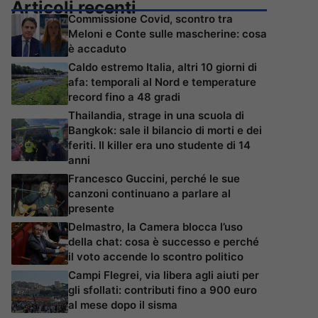
Articoli recenti
Commissione Covid, scontro tra
Meloni e Conte sulle mascherine: cosa
è accaduto
Caldo estremo Italia, altri 10 giorni di
afa: temporali al Nord e temperature
record fino a 48 gradi
Thailandia, strage in una scuola di
Bangkok: sale il bilancio di morti e dei
feriti. Il killer era uno studente di 14
anni
Francesco Guccini, perché le sue
canzoni continuano a parlare al
presente
Delmastro, la Camera blocca l’uso
della chat: cosa è successo e perché
il voto accende lo scontro politico
Campi Flegrei, via libera agli aiuti per
gli sfollati: contributi fino a 900 euro
al mese dopo il sisma