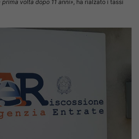
la prima volta dopo 11 anni»
, ha rialzato i tassi