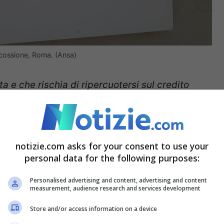
iscossione, Roma. (Ansa)
 e che rischia di ripercuotersi sul credito
mma a quella già assunta dalla stessa Bce di
ramma di acquisto di titoli a reddito fisso sul
ggiuntiva a quegli Stati membri che hanno un
notizie.com asks for your consent to use your
a di
Giuseppe Conte
(5 Stelle):
«Non ci ha detto
personal data for the following purposes:
caro bollette, sugli extraprofitti e sullo
Personalised advertising and content, advertising and content
measurement, audience research and services development
la manovra il governo intende sostenere
Store and/or access information on a device
riducendo le imposte sui premi di produttività,