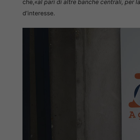
che,
«al pari di altre banche centrali, per 
d’interesse.