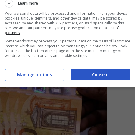
 benefit e potenziando il welfare aziendale,
Learn more
 platea dei beni primari che godono dell’Iva
Your personal data will be processed and information from your device
(cookies, unique identifiers, and other device data) may be stored by,
accessed by and shared with 319 partners, or used specifically by this
site. We and our partners may use precise geolocation data.
List of
partners.
Some vendors may process your personal data on the basis of legitimate
ntende fare sul fisco
interest, which you can object to by managing your options below. Look
for a link at the bottom of this page or in the site menu to manage or
withdraw consent in privacy and cookie settings.
Manage options
Consent