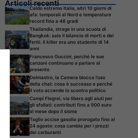
Articoli recenti
Caldo estremo Italia, altri 10 giorni di
afa: temporali al Nord e temperature
record fino a 48 gradi
Thailandia, strage in una scuola di
Bangkok: sale il bilancio di morti e dei
feriti. Il killer era uno studente di 14
anni
Francesco Guccini, perché le sue
canzoni continuano a parlare al
presente
Delmastro, la Camera blocca l’uso
della chat: cosa è successo e perché
il voto accende lo scontro politico
Campi Flegrei, via libera agli aiuti per
gli sfollati: contributi fino a 900 euro
al mese dopo il sisma
Taglio accise gasolio prorogato fino al
24 agosto: cosa cambia per i prezzi
dei carburanti