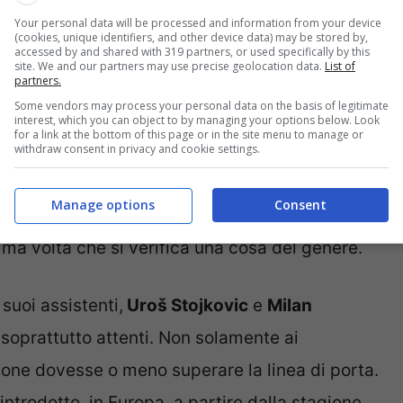
Your personal data will be processed and information from your device
(cookies, unique identifiers, and other device data) may be stored by,
accessed by and shared with 319 partners, or used specifically by this
tus mancherà la goal line
site. We and our partners may use precise geolocation data.
List of
partners.
Some vendors may process your personal data on the basis of legitimate
interest, which you can object to by managing your options below. Look
for a link at the bottom of this page or in the site menu to manage or
ta sera tra Benfica e Juventis, valida per la
withdraw consent in privacy and cookie settings.
sima competizione europea. Si giocherà senza
Manage options
Consent
ta di un problema tecnico fa sapere la Uefa. In
ima volta che si verifica una cosa del genere.
suoi assistenti,
Uroš Stojkovic
e
Milan
soprattutto attenti. Non solamente ai
allone dovesse o meno superare la linea di porta.
trodotto, in Europa, a partire dalla stagione