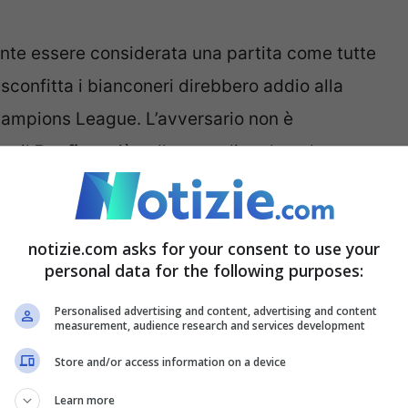
nte essere considerata una partita come tutte
sconfitta i bianconeri direbbero addio alla
 Champions League. L’avversario non è
he il
Benfica
, già nella gara di andata, ha
 Signora’ vincendo addirittura allo ‘
Stadium
‘
notizie.com asks for your consent to use your
personal data for the following purposes:
mente sbagliare altrimenti il cammino in
empo, però, arrivano anche notizie dal ‘
Da Luz
‘ di
Personalised advertising and content, advertising and content
measurement, audience research and services development
i questa sera. Nelle ultime ore è stata
Store and/or access information on a device
re. Un membro della panchina? Nemmeno.
Learn more
 ci siete quasi vicini.