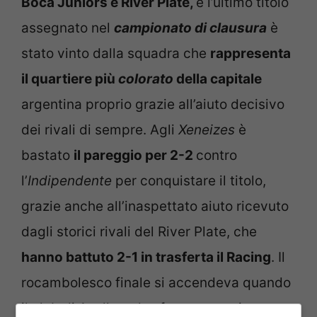
Boca Juniors e River Plate,
e l’ultimo titolo
assegnato nel
campionato di clausura
è
stato vinto dalla squadra che
rappresenta
il quartiere più
colorato
della capitale
argentina proprio grazie all’aiuto decisivo
dei rivali di sempre. Agli
Xeneizes
è
bastato
il pareggio per 2-2
contro
l’
Indipendente
per conquistare il titolo,
grazie anche all’inaspettato aiuto ricevuto
dagli storici rivali del River Plate, che
hanno battuto 2-1 in trasferta il Racing
. Il
rocambolesco finale si accendeva quando
il club di Avellaneda sfruttava un rigore