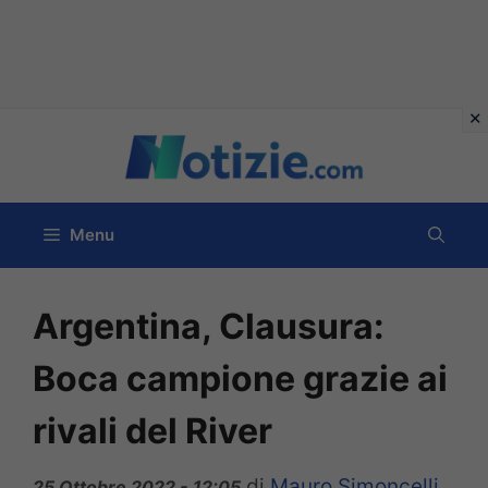
Vai
al
contenuto
Menu
Argentina, Clausura:
Boca campione grazie ai
rivali del River
di
Mauro Simoncelli
25 Ottobre 2022 - 12:05