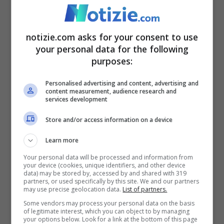
all’ultimo minuto che gli avrebbe potuto
consegnare la vittoria della partita e del
notizie.com asks for your consent to use
titolo, che però l’attaccante
Galvan
falliva
your personal data for the following
purposes:
facendolo parare da Armani. Cinque minuti
dopo, in pieno recupero, arrivava
Personalised advertising and content, advertising and
content measurement, audience research and
services development
addirittura la beffa della rete di
Borja
,
facendo così celebrare al meglio l’ultima
Store and/or access information on a device
partita di
Gallardo
sulla panchina del
Learn more
River.
Your personal data will be processed and information from
your device (cookies, unique identifiers, and other device
data) may be stored by, accessed by and shared with 319
partners, or used specifically by this site. We and our partners
may use precise geolocation data.
List of partners.
¡Acá está el campeón! 😎🥇
Some vendors may process your personal data on the basis
of legitimate interest, which you can object to by managing
#Siempre𝗖𝗔𝗠𝗣𝗘𝗢𝗡𝗘𝗦
🏆
your options below. Look for a link at the bottom of this page