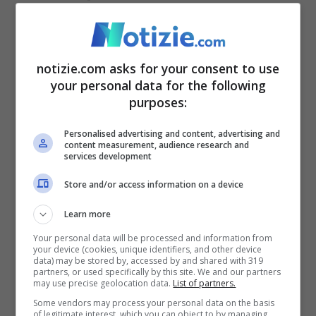
Consiglio
notizie.com asks for your consent to use
your personal data for the following
purposes:
Personalised advertising and content, advertising and
content measurement, audience research and
services development
Store and/or access information on a device
Giorgia Meloni ha deciso di non cambiare l’articolo © Ansa
Learn more
Your personal data will be processed and information from
Il dubbio su come chiamare Giorgia Meloni
your device (cookies, unique identifiers, and other device
data) may be stored by, accessed by and shared with 319
partners, or used specifically by this site. We and our partners
è nato dal 26 settembre, il giorno della
may use precise geolocation data.
List of partners.
vittoria delle elezioni.
Ma l’inquilina di
Some vendors may process your personal data on the basis
of legitimate interest, which you can object to by managing