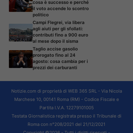
cosa è successo e perché
il voto accende lo scontro
politico
Campi Flegrei, via libera
agli aiuti per gli sfollati:
contributi fino a 900 euro
al mese dopo il sisma
Taglio accise gasolio
prorogato fino al 24
agosto: cosa cambia per i
prezzi dei carburanti
Notizie.com di proprietà di WEB 365 SRL - Via Nicola
Marchese 10, 00141 Roma (RM) - Codice Fiscale e
Partita I.V.A. 12279101005
Testata Giornalistica registrata presso il Tribunale di
Roma con n°208/2021 del 21/12/2021
Copyright ©2026 - Tutti i diritti riservati -