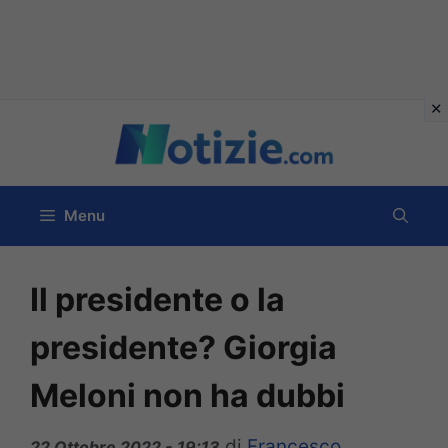
Vai
al
contenuto
Menu
Il presidente o la
presidente? Giorgia
Meloni non ha dubbi
di
Francesco
22 Ottobre 2022 - 19:13