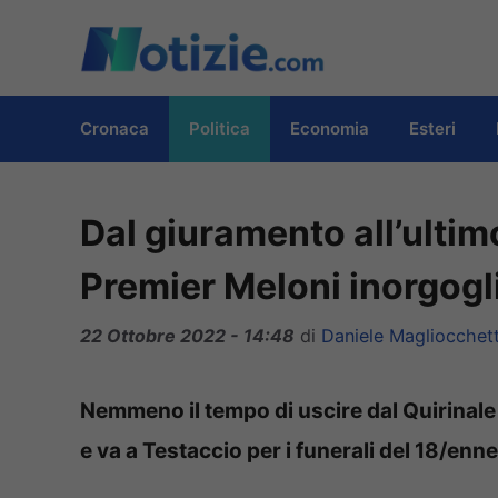
Vai
al
contenuto
Cronaca
Politica
Economia
Esteri
Dal giuramento all’ultim
Premier Meloni inorgog
22 Ottobre 2022 - 14:48
di
Daniele Magliocchett
Nemmeno il tempo di uscire dal Quirinale
e va a Testaccio per i funerali del 18/enne