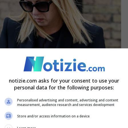
notizie.com asks for your consent to use your
personal data for the following purposes:
la chiesa alla fine del funerale di Francesco Valdiserri (Ansa)
Personalised advertising and content, advertising and content
measurement, audience research and services development
sa non poteva passare inosservata per così
Store and/or access information on a device
 seppur in modo composto, c’era sempre un po’