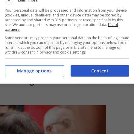
Learn more
e si era messa a cerchio per proteggere e
Your personal data will be processed and information from your device
(cookies, unique identifiers, and other device data) may be stored by,
f ma anche
Francesco Lollobrigida
, deputato ma
accessed by and shared with 319 partners, or used specifically by this
site. We and our partners may use precise geolocation data.
List of
che gli è accanto. Entrambi visibilmente
partners.
ni
che a stento trattiene le lacrime, appena
Some vendors may process your personal data on the basis of legitimate
interest, which you can object to by managing your options below. Look
for a link at the bottom of this page or in the site menu to manage or
rella e mamma di Francesco, hanno ricordato il
withdraw consent in privacy and cookie settings.
Manage options
Consent
 la famiglia di Francesco