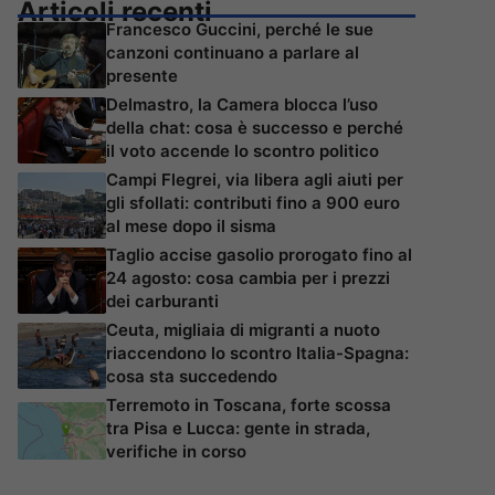
Articoli recenti
Francesco Guccini, perché le sue
canzoni continuano a parlare al
presente
Delmastro, la Camera blocca l’uso
della chat: cosa è successo e perché
il voto accende lo scontro politico
Campi Flegrei, via libera agli aiuti per
gli sfollati: contributi fino a 900 euro
al mese dopo il sisma
Taglio accise gasolio prorogato fino al
24 agosto: cosa cambia per i prezzi
dei carburanti
Ceuta, migliaia di migranti a nuoto
riaccendono lo scontro Italia-Spagna:
cosa sta succedendo
Terremoto in Toscana, forte scossa
tra Pisa e Lucca: gente in strada,
verifiche in corso