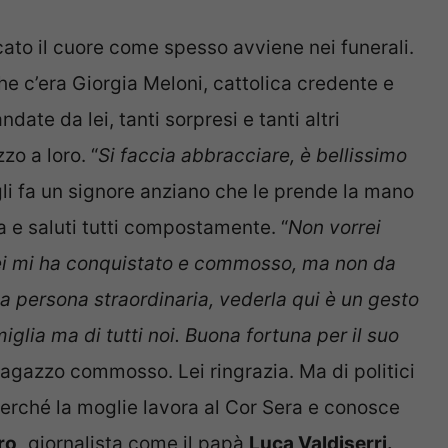
ato il cuore come spesso avviene nei funerali.
e c’era Giorgia Meloni, cattolica credente e
date da lei, tanti sorpresi e tanti altri
zo a loro. “
Si faccia abbracciare, è bellissimo
 gli fa un signore anziano che le prende la mano
a e saluti tutti compostamente. “
Non vorrei
 lei mi ha conquistato e commosso, ma non da
a persona straordinaria, vederla qui è un gesto
iglia ma di tutti noi. Buona fortuna per il suo
n ragazzo commosso. Lei ringrazia. Ma di politici
erché la moglie lavora al Cor Sera e conosce
ro,
giornalista come il papà
Luca Valdiserri.