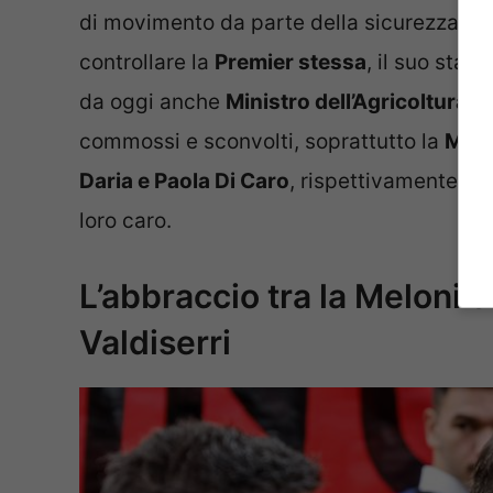
di movimento da parte della sicurezza ch
controllare la
Premier stessa
, il suo staf
da oggi anche
Ministro dell’Agricoltura
, 
commossi e sconvolti, soprattutto la
Melo
Daria e Paola Di Caro
, rispettivamente so
loro caro.
L’abbraccio tra la Meloni e
Valdiserri