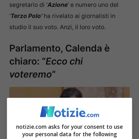
segretario di ‘
Azione
‘ e numero uno del
‘
Terzo Polo’
ha rivelato ai giornalisti in
studio il suo voto. Anzi, il loro voto.
Parlamento, Calenda è
chiaro: “
Ecco chi
voteremo
“
notizie.com asks for your consent to use
your personal data for the following