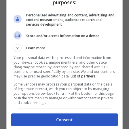
purposes:
Personalised advertising and content, advertising and
content measurement, audience research and
Carlo Calenda (Ansa Foto)
services development
Store and/or access information on a device
Per l’elezione dei presidenti di Camera e
Senato, Calenda ed i suoi uomini non
Learn more
hanno dubbi. Queste sono alcune delle sue
Your personal data will be processed and information from
your device (cookies, unique identifiers, and other device
data) may be stored by, accessed by and shared with 319
parole rilasciate durante l’intervista:
partners, or used specifically by this site. We and our partners
may use precise geolocation data.
List of partners.
“
Voteremo scheda bianca
“. In realtà si
Some vendors may process your personal data on the basis
tratta di una notizia che stava girando
of legitimate interest, which you can object to by managing
your options below. Look for a link at the bottom of this page
or in the site menu to manage or withdraw consent in privacy
nell’aria da un bel po’ di tempo ma che, a
and cookie settings.
quanto pare, ha avuto conferma solamente
nella giornata di oggi.
Consent