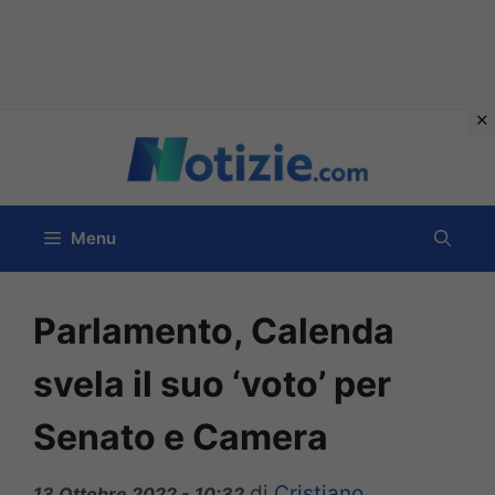
Vai
al
contenuto
Menu
Parlamento, Calenda
svela il suo ‘voto’ per
Senato e Camera
di
Cristiano
13 Ottobre 2022 - 10:32