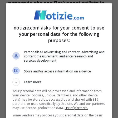
pensando che con Berlusconi esiliato la
sinistra avrebbe avuto vita facile”.
notizie.com asks for your consent to use
“Ora chiedetegli scusa”
your personal data for the following
purposes:
Personalised advertising and content, advertising and
content measurement, audience research and
services development
Store and/or access information on a device
Learn more
Your personal data will be processed and information from
your device (cookies, unique identifiers, and other device
data) may be stored by, accessed by and shared with 319
Silvio Berlusconi (Ansa Foto)
partners, or used specifically by this site. We and our partners
may use precise geolocation data.
List of partners.
Some vendors may process your personal data on the basis