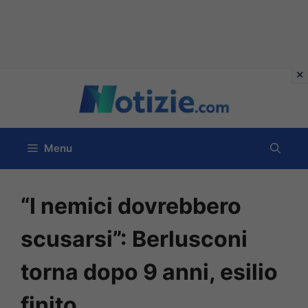
Vai
al
contenuto
Menu
“I nemici dovrebbero
scusarsi”: Berlusconi
torna dopo 9 anni, esilio
finito