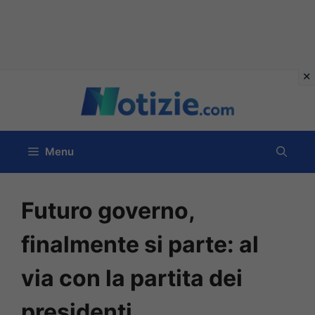
Vai
al
contenuto
Menu
Futuro governo,
finalmente si parte: al
via con la partita dei
presidenti