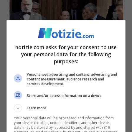
notizie.com asks for your consent to use
your personal data for the following
purposes:
Personalised advertising and content, advertising and
Il presidente di Forza Italia e neo senatore Silvio Berlusconi
content measurement, audience research and
(Ansa)
services development
Store and/or access information on a device
Meloni
vede il segretario della
Lega alla
Learn more
Camera
e verso le 17 varca il cancello di
Your personal data will be processed and information from
Villa Grande
con
La Russa
: la riunione con
your device (cookies, unique identifiers, and other device
data) may be stored by, accessed by and shared with 319
Berlusconi
dura un’ora e mezza. Fonti FdI