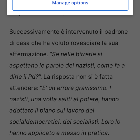
Manage options
Giorgia Meloni (Ansa Foto)
Successivamente è intervenuto il padrone
di casa che ha voluto rovesciare la sua
affermazione. “
Se nelle birrerie si
aspettano le parole dei nazisti, come fa a
dirle il Pd?
“. La risposta non si è fatta
attendere: “
E’ un errore gravissimo. I
nazisti, una volta saliti al potere, hanno
adottato il piano sul lavoro dei
socialdemocratici, dei socialisti. Loro lo
hanno applicato e messo in pratica.