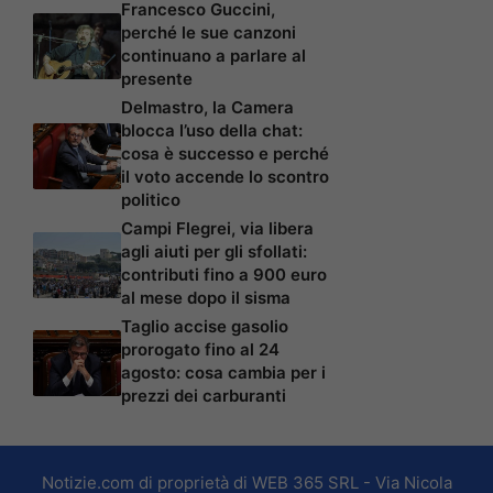
Francesco Guccini,
perché le sue canzoni
continuano a parlare al
presente
Delmastro, la Camera
blocca l’uso della chat:
cosa è successo e perché
il voto accende lo scontro
politico
Campi Flegrei, via libera
agli aiuti per gli sfollati:
contributi fino a 900 euro
al mese dopo il sisma
Taglio accise gasolio
prorogato fino al 24
agosto: cosa cambia per i
prezzi dei carburanti
Notizie.com di proprietà di WEB 365 SRL - Via Nicola