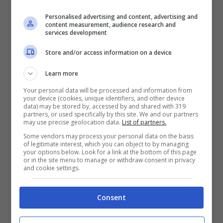
Questo è il motivo per cui quelli che erano
Personalised advertising and content, advertising and
content measurement, audience research and
andati a menargli finivano per applaudirli
“.
services development
Store and/or access information on a device
DiMartedì, Santoro
Learn more
esagera: “
Meloni come
Your personal data will be processed and information from
your device (cookies, unique identifiers, and other device
Hitler
“
data) may be stored by, accessed by and shared with 319
partners, or used specifically by this site. We and our partners
may use precise geolocation data.
List of partners.
Some vendors may process your personal data on the basis
of legitimate interest, which you can object to by managing
your options below. Look for a link at the bottom of this page
or in the site menu to manage or withdraw consent in privacy
and cookie settings.
Consent