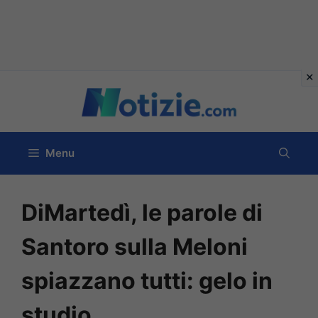
Vai
al
contenuto
Menu
DiMartedì, le parole di
Santoro sulla Meloni
spiazzano tutti: gelo in
studio