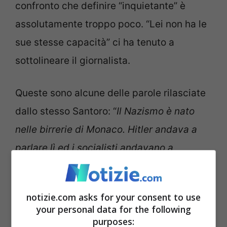
confronto che definire “inquietante” è
assolutamente troppo poco. “Lei non ha le
sue stesse capacità” ci ha tenuto a
sottolineare il giornalista.
Queste sono alcune delle parole rilasciate
dallo stesso Santoro: “
Il Nazismo è nato
nelle birrerie di Monaco. Hitler andava a
parlare lì ed i socialisti andavano a
contestarlo. Mandavano gli operai per
disturbare Hitler. Che succedeva?
notizie.com asks for your consent to use
L’oratore socialista interveniva e nessuno
your personal data for the following
ci capiva niente. Poi parlavano i nazisti.
purposes: