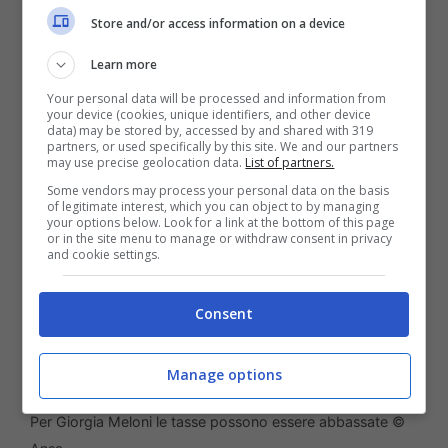
volontà degli italiani
“.
Store and/or access information on a device
Meloni: “Le bollette
Learn more
Your personal data will be processed and information from
possono essere
your device (cookies, unique identifiers, and other device
data) may be stored by, accessed by and shared with 319
abbassate”
partners, or used specifically by this site. We and our partners
may use precise geolocation data.
List of partners.
Some vendors may process your personal data on the basis
of legitimate interest, which you can object to by managing
your options below. Look for a link at the bottom of this page
or in the site menu to manage or withdraw consent in privacy
and cookie settings.
Consent
Manage options
Per Giorgia Meloni le tasse possono essere abbassate ©