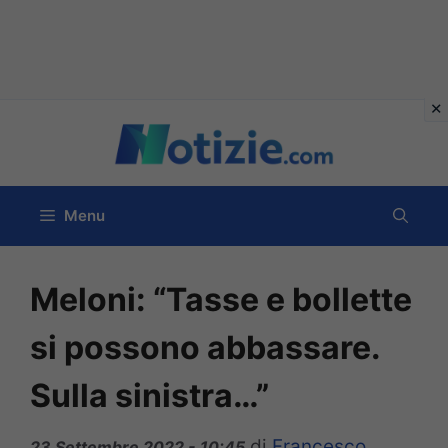
Vai
al
contenuto
Menu
Meloni: “Tasse e bollette
si possono abbassare.
Sulla sinistra…”
di
Francesco
23 Settembre 2022 - 10:45