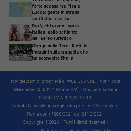
forte scossa tra Pisa e
Lucca: gente in strada,
verifiche in corso
Perù, chi erano i sette
italiani nello schianto
dell’aereo turistico
Strage sulla Terni-Rieti, le
indagini sulla tragedia che
ha sconvolto l’Italia
Notizie.com di proprietà di WEB 365 SRL - Via Nicola
Marchese 10, 00141 Roma (RM) - Codice Fiscale e
Partita I.V.A. 12279101005
Testata Giornalistica registrata presso il Tribunale di
Roma con n°208/2021 del 21/12/2021
Copyright ©2026 - Tutti i diritti riservati -
NOTIZIE.COM è marchio registrato -
Contattaci